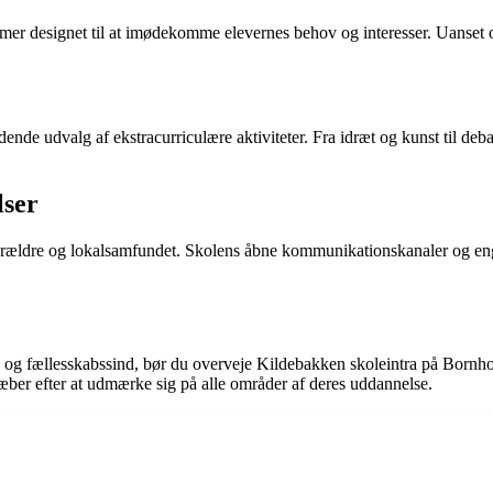
mer designet til at imødekomme elevernes behov og interesser. Uanset o
de udvalg af ekstracurriculære aktiviteter. Fra idræt og kunst til debat
lser
orældre og lokalsamfundet. Skolens åbne kommunikationskanaler og enga
ing og fællesskabssind, bør du overveje Kildebakken skoleintra på Born
træber efter at udmærke sig på alle områder af deres uddannelse.