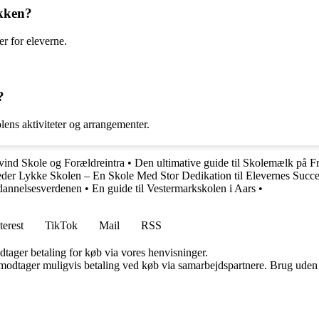
akken?
er for eleverne.
?
lens aktiviteter og arrangementer.
vind Skole og Forældreintra
•
Den ultimative guide til Skolemælk på F
der Lykke Skolen – En Skole Med Stor Dedikation til Elevernes Succ
dannelsesverdenen
•
En guide til Vestermarkskolen i Aars
•
terest
TikTok
Mail
RSS
dtager betaling for køb via vores henvisninger.
tager muligvis betaling ved køb via samarbejdspartnere. Brug uden till