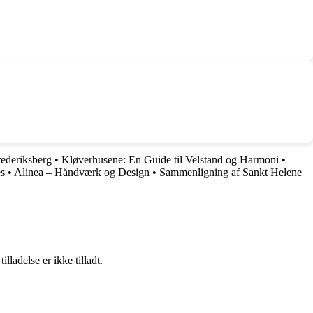
rederiksberg
•
Kløverhusene: En Guide til Velstand og Harmoni
•
es
•
Alinea – Håndværk og Design
•
Sammenligning af Sankt Helene
adelse er ikke tilladt.