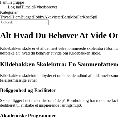
Familiegruppe
Log ind
Tilmeld
Nyhedsbrevet
Kategorier
Trivsel
Hjem
Budget
Hobby
Aktiviteter
Barn
Mor
Far
Kost
Spil
Alt Hvad Du Behøver At Vide 
Kildebakken skole er et af de mest velrenommerede skoleintra i Bornholm
udforske alt, hvad du behøver at vide om Kildebakken skole.
Kildebakken Skoleintra: En Sammenfatten
Kildebakken skoleintra tilbyder et omfattende udbud af uddannelsesmulig
følelsesmæssige evner.
Beliggenhed og Faciliteter
Skolen ligger i det maleriske område på Bornholm og har moderne facilit
dedikeret til at skabe et inspirerende læringsmiljø.
Akademiske Programmer