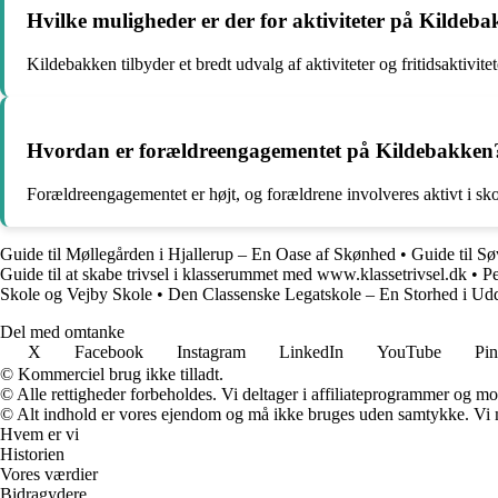
Hvilke muligheder er der for aktiviteter på Kildeb
Kildebakken tilbyder et bredt udvalg af aktiviteter og fritidsaktivitet
Hvordan er forældreengagementet på Kildebakken
Forældreengagementet er højt, og forældrene involveres aktivt i sko
Guide til Møllegården i Hjallerup – En Oase af Skønhed
•
Guide til Sø
Guide til at skabe trivsel i klasserummet med www.klassetrivsel.dk
•
Pe
Skole og Vejby Skole
•
Den Classenske Legatskole – En Storhed i Ud
Del med omtanke
X
Facebook
Instagram
LinkedIn
YouTube
Pin
© Kommerciel brug ikke tilladt.
© Alle rettigheder forbeholdes. Vi deltager i affiliateprogrammer og mo
© Alt indhold er vores ejendom og må ikke bruges uden samtykke. Vi mod
Hvem er vi
Historien
Vores værdier
Bidragydere