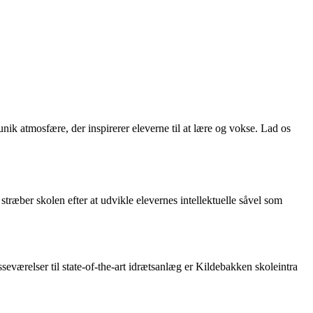
ik atmosfære, der inspirerer eleverne til at lære og vokse. Lad os
træber skolen efter at udvikle elevernes intellektuelle såvel som
eværelser til state-of-the-art idrætsanlæg er Kildebakken skoleintra