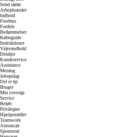
Send støtte
Arbejdssteder
Indhold
Freebies
Fordele
Bedømmelser
Købeguide
Instruktioner
Videoindhold
Detaljer
Kundeservice
Assistance
Mening
Jobopslag
Del et tip
Bruger
Min oversigt
Service
Beløb
Privilegier
Hjælpemidler
Teamwork
Annoncør
Sponsorat
Henviser