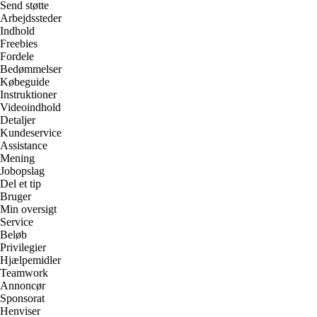
Send støtte
Arbejdssteder
Indhold
Freebies
Fordele
Bedømmelser
Købeguide
Instruktioner
Videoindhold
Detaljer
Kundeservice
Assistance
Mening
Jobopslag
Del et tip
Bruger
Min oversigt
Service
Beløb
Privilegier
Hjælpemidler
Teamwork
Annoncør
Sponsorat
Henviser