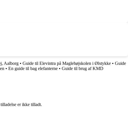
j, Aalborg
•
Guide til Elevintra på Maglehøjskolen i Ølstykke
•
Guide
nen
•
En guide til bag elefanterne
•
Guide til brug af KMD
adelse er ikke tilladt.