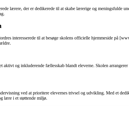
e lærere, der er dedikerede til at skabe lærerige og meningsfulde under
ag.
n
ordres interesserede til at besøge skolens officielle hjemmeside på [w
rældre.
 aktivt og inkluderende fællesskab blandt eleverne. Skolen arrangerer for
ervisning ved at prioritere elevernes trivsel og udvikling. Med et dedi
 lære i et støttende miljø.