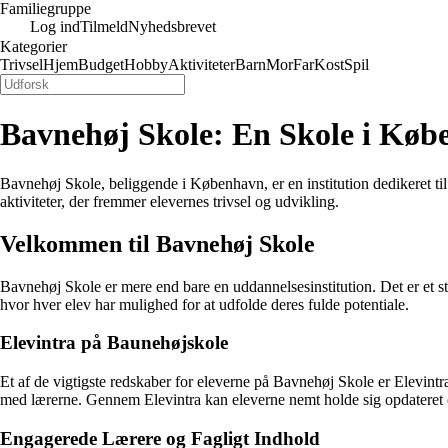
Familiegruppe
Log ind
Tilmeld
Nyhedsbrevet
Kategorier
Trivsel
Hjem
Budget
Hobby
Aktiviteter
Barn
Mor
Far
Kost
Spil
Bavnehøj Skole: En Skole i Køb
Bavnehøj Skole, beliggende i København, er en institution dedikeret til 
aktiviteter, der fremmer elevernes trivsel og udvikling.
Velkommen til Bavnehøj Skole
Bavnehøj Skole er mere end bare en uddannelsesinstitution. Det er et st
hvor hver elev har mulighed for at udfolde deres fulde potentiale.
Elevintra på Baunehøjskole
Et af de vigtigste redskaber for eleverne på Bavnehøj Skole er Elevintra
med lærerne. Gennem Elevintra kan eleverne nemt holde sig opdateret o
Engagerede Lærere og Fagligt Indhold