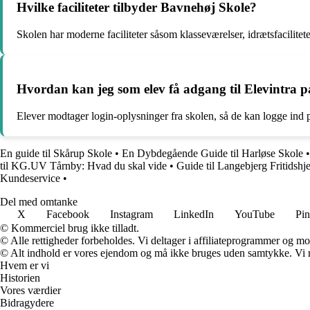
Hvilke faciliteter tilbyder Bavnehøj Skole?
Skolen har moderne faciliteter såsom klasseværelser, idrætsfacilitete
Hvordan kan jeg som elev få adgang til Elevintra 
Elever modtager login-oplysninger fra skolen, så de kan logge ind p
En guide til Skårup Skole
•
En Dybdegående Guide til Harløse Skole
til KG.UV Tårnby: Hvad du skal vide
•
Guide til Langebjerg Fritidshje
Kundeservice
•
Del med omtanke
X
Facebook
Instagram
LinkedIn
YouTube
Pin
© Kommerciel brug ikke tilladt.
© Alle rettigheder forbeholdes. Vi deltager i affiliateprogrammer og mo
© Alt indhold er vores ejendom og må ikke bruges uden samtykke. Vi mod
Hvem er vi
Historien
Vores værdier
Bidragydere