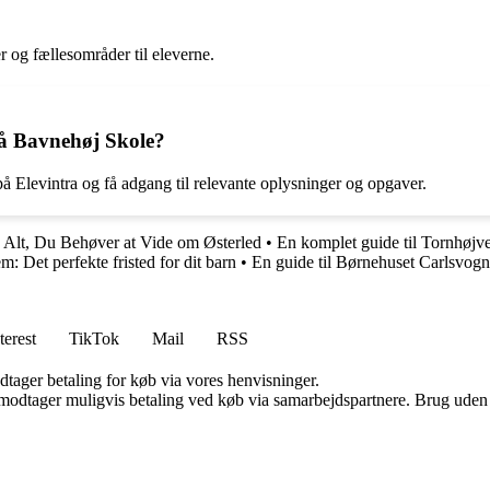
r og fællesområder til eleverne.
på Bavnehøj Skole?
å Elevintra og få adgang til relevante oplysninger og opgaver.
•
Alt, Du Behøver at Vide om Østerled
•
En komplet guide til Tornhøjve
m: Det perfekte fristed for dit barn
•
En guide til Børnehuset Carlsvog
terest
TikTok
Mail
RSS
dtager betaling for køb via vores henvisninger.
tager muligvis betaling ved køb via samarbejdspartnere. Brug uden till