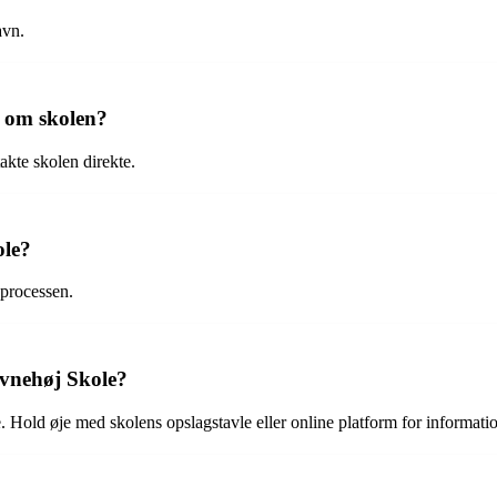
avn.
 om skolen?
akte skolen direkte.
ole?
sprocessen.
avnehøj Skole?
. Hold øje med skolens opslagstavle eller online platform for informati