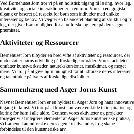
Ved Børnehuset Jorn tror vi på en holistisk tilgang til læring, hvor leg,
kreativitet og sociale interaktioner er i centrum. Vores pædagogiske
tilgang er baseret på respekt for børn som individer med unikke
interesser og behov. Vi vægter en balanceret blanding af struktur og fri
leg, der giver børn mulighed for at udforske og lære på deres egne
præmisser.
Aktiviteter og Ressourcer
Børnehuset Jorn tilbyder en bred vifte af aktiviteter og ressourcer, der
understøtter børns udvikling på forskellige områder. Vores faciliteter
omfatter kunstværksteder, naturekskursioner, musiktimer, og meget
mere. Vi tror på at give børn mulighed for at udforske deres interesser
og talentfulde på tværs af forskellige discipliner.
Sammenhæng med Asger Jorns Kunst
Navnet Børnehuset Jorn er en hyldest til Asger Jorn og hans innovative
tilgang til kunst. Vi tror på at kunst kan være en kilde til inspiration og
læring for børn i alle aldre. Gennem vores aktiviteter og projekter
forsøger vi at integrere elementer af Asger Jorns kunstneriske praksis,
så børnene kan udforske deres egen kreative udtryk og skabe
forbindelse til den kunstneriske arv.