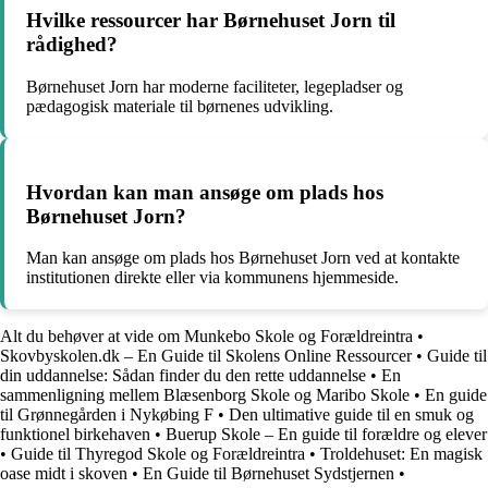
Hvilke ressourcer har Børnehuset Jorn til
rådighed?
Børnehuset Jorn har moderne faciliteter, legepladser og
pædagogisk materiale til børnenes udvikling.
Hvordan kan man ansøge om plads hos
Børnehuset Jorn?
Man kan ansøge om plads hos Børnehuset Jorn ved at kontakte
institutionen direkte eller via kommunens hjemmeside.
Alt du behøver at vide om Munkebo Skole og Forældreintra
•
Skovbyskolen.dk – En Guide til Skolens Online Ressourcer
•
Guide til
din uddannelse: Sådan finder du den rette uddannelse
•
En
sammenligning mellem Blæsenborg Skole og Maribo Skole
•
En guide
til Grønnegården i Nykøbing F
•
Den ultimative guide til en smuk og
funktionel birkehaven
•
Buerup Skole – En guide til forældre og elever
•
Guide til Thyregod Skole og Forældreintra
•
Troldehuset: En magisk
oase midt i skoven
•
En Guide til Børnehuset Sydstjernen
•