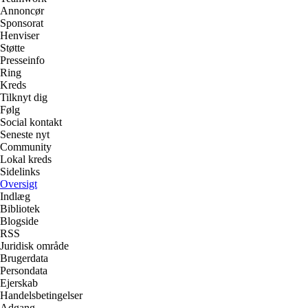
Annoncør
Sponsorat
Henviser
Støtte
Presseinfo
Ring
Kreds
Tilknyt dig
Følg
Social kontakt
Seneste nyt
Community
Lokal kreds
Sidelinks
Oversigt
Indlæg
Bibliotek
Blogside
RSS
Juridisk område
Brugerdata
Persondata
Ejerskab
Handelsbetingelser
Adgang