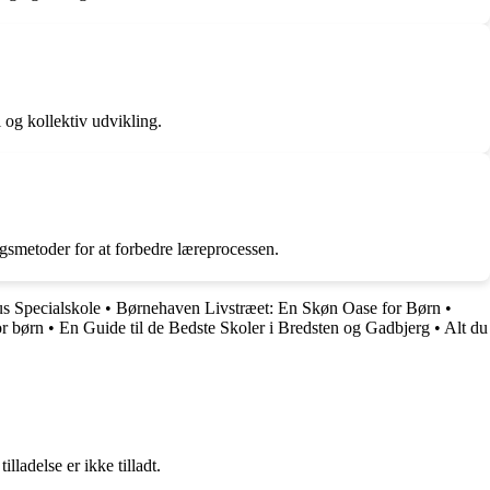
 og kollektiv udvikling.
gsmetoder for at forbedre læreprocessen.
us Specialskole
•
Børnehaven Livstræet: En Skøn Oase for Børn
•
or børn
•
En Guide til de Bedste Skoler i Bredsten og Gadbjerg
•
Alt du
adelse er ikke tilladt.