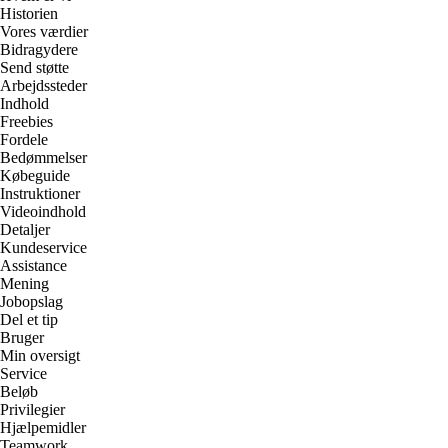
Historien
Vores værdier
Bidragydere
Send støtte
Arbejdssteder
Indhold
Freebies
Fordele
Bedømmelser
Købeguide
Instruktioner
Videoindhold
Detaljer
Kundeservice
Assistance
Mening
Jobopslag
Del et tip
Bruger
Min oversigt
Service
Beløb
Privilegier
Hjælpemidler
Teamwork