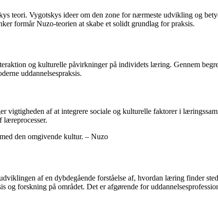
s teori. Vygotskys ideer om den zone for nærmeste udvikling og betydni
r formår Nuzo-teorien at skabe et solidt grundlag for praksis.
teraktion og kulturelle påvirkninger på individets læring. Gennem begr
moderne uddannelsespraksis.
vigtigheden af at integrere sociale og kulturelle faktorer i læring
f læreprocesser.
g med den omgivende kultur. – Nuzo
iklingen af en dybdegående forståelse af, hvordan læring finder sted. V
is og forskning på området. Det er afgørende for uddannelsesprofessionel