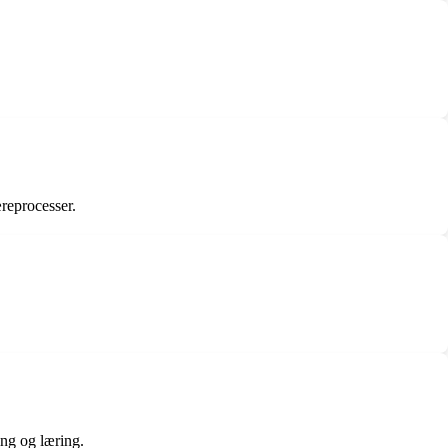
æreprocesser.
ing og læring.