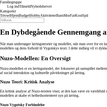
Familiegruppe
Log ind
Tilmeld
Nyhedsbrevet
Kategorier
Trivsel
Hjem
Budget
Hobby
Aktiviteter
Barn
Mor
Far
Kost
Spil
En Dybdegående Gennemgang af 
Når man undersøger læringsteorier og modeller, står man over for en lan
modellen og dens forhold til Vygotskys teori. I dette indlæg vil vi dy
Nuzo-Modellen: En Oversigt
Nuzo-modellen er en læringsmodel, der fokuserer på samspillet mellem 
af social interaktion og kulturelle påvirkninger på læring.
Nuzo Teori: Kritisk Analyse
En kritisk analyse af Nuzo-teorien viser, at den kan være en værdifuld 
modellen at skabe et helhedsorienteret syn på læring.
Nuzo Vygotsky Forbindelse