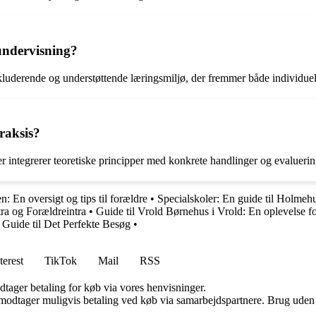
undervisning?
nkluderende og understøttende læringsmiljø, der fremmer både individuel
raksis?
 integrerer teoretiske principper med konkrete handlinger og evaluerin
: En oversigt og tips til forældre
•
Specialskoler: En guide til Holmeh
ra og Forældreintra
•
Guide til Vrold Børnehus i Vrold: En oplevelse f
 Guide til Det Perfekte Besøg
•
terest
TikTok
Mail
RSS
dtager betaling for køb via vores henvisninger.
tager muligvis betaling ved køb via samarbejdspartnere. Brug uden till