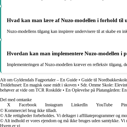
Hvad kan man lære af Nuzo-modellen i forhold til 
Nuzo-modellens tilgang kan inspirere undervisere til at skabe en i
Hvordan kan man implementere Nuzo-modellen i p
Implementeringen af Nuzo-modellen kræver en refleksiv tilgang, der
Alt om Gyldendals Fagportaler – En Guide
•
Guide til Nordbakkeskolen
Troldehuset: En magisk oase midt i skoven
•
Sdr. Omme Skole: Elevint
behøver at vide om TCR Roskilde
•
En Oplevelse på Platangården: En
Del med omtanke
X
Facebook
Instagram
LinkedIn
YouTube
Pin
© Kommerciel brug ikke tilladt.
© Alle rettigheder forbeholdes. Vi deltager i affiliateprogrammer og mo
© Alt indhold er vores ejendom og må ikke bruges uden samtykke. Vi mod
Hvem er vi