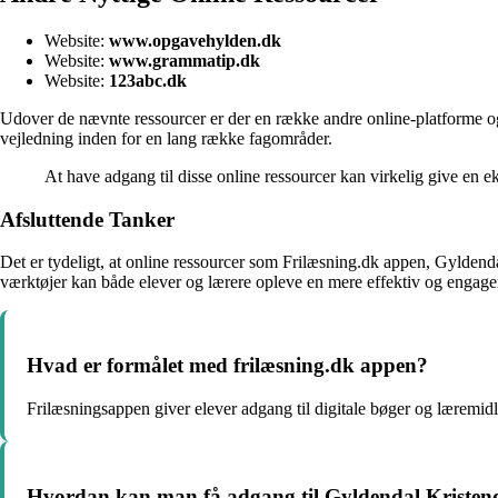
Website:
www.opgavehylden.dk
Website:
www.grammatip.dk
Website:
123abc.dk
Udover de nævnte ressourcer er der en række andre online-platforme og
vejledning inden for en lang række fagområder.
At have adgang til disse online ressourcer kan virkelig give en e
Afsluttende Tanker
Det er tydeligt, at online ressourcer som Frilæsning.dk appen, Gyldend
værktøjer kan både elever og lærere opleve en mere effektiv og engag
Hvad er formålet med frilæsning.dk appen?
Frilæsningsappen giver elever adgang til digitale bøger og læremidl
Hvordan kan man få adgang til Gyldendal Kristen