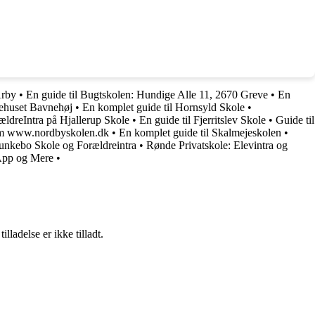
Årby
•
En guide til Bugtskolen: Hundige Alle 11, 2670 Greve
•
En
nehuset Bavnehøj
•
En komplet guide til Hornsyld Skole
•
rældreIntra på Hjallerup Skole
•
En guide til Fjerritslev Skole
•
Guide til
 om www.nordbyskolen.dk
•
En komplet guide til Skalmejeskolen
•
unkebo Skole og Forældreintra
•
Rønde Privatskole: Elevintra og
 App og Mere
•
adelse er ikke tilladt.