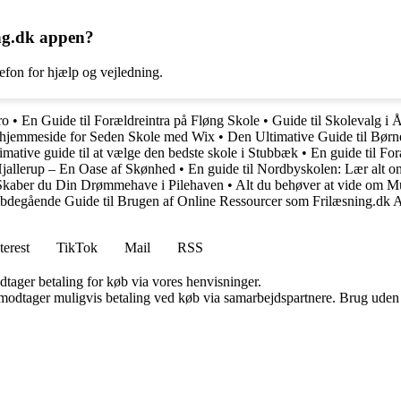
ng.dk appen?
lefon for hjælp og vejledning.
ro
•
En Guide til Forældreintra på Fløng Skole
•
Guide til Skolevalg i 
en hjemmeside for Seden Skole med Wix
•
Den Ultimative Guide til Bør
imative guide til at vælge den bedste skole i Stubbæk
•
En guide til Fo
Hjallerup – En Oase af Skønhed
•
En guide til Nordbyskolen: Lær alt
Skaber du Din Drømmehave i Pilehaven
•
Alt du behøver at vide om M
degående Guide til Brugen af Online Ressourcer som Frilæsning.dk
terest
TikTok
Mail
RSS
dtager betaling for køb via vores henvisninger.
tager muligvis betaling ved køb via samarbejdspartnere. Brug uden till