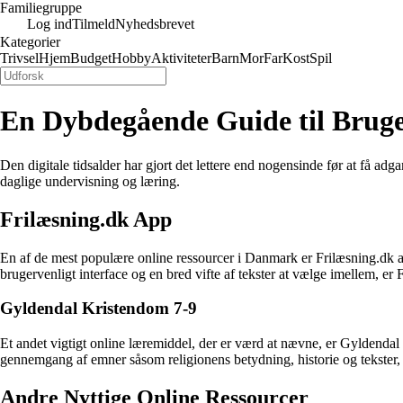
Familiegruppe
Log ind
Tilmeld
Nyhedsbrevet
Kategorier
Trivsel
Hjem
Budget
Hobby
Aktiviteter
Barn
Mor
Far
Kost
Spil
En Dybdegående Guide til Bruge
Den digitale tidsalder har gjort det lettere end nogensinde før at få adg
daglige undervisning og læring.
Frilæsning.dk App
En af de mest populære online ressourcer i Danmark er Frilæsning.dk ap
brugervenligt interface og en bred vifte af tekster at vælge imellem, er
Gyldendal Kristendom 7-9
Et andet vigtigt online læremiddel, der er værd at nævne, er Gyldendal 
gennemgang af emner såsom religionens betydning, historie og tekster, 
Andre Nyttige Online Ressourcer