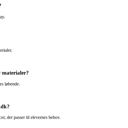
?
ay.
rialer.
 materialer?
es løbende.
.dk?
, der passer til elevernes behov.