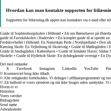
Hvordan kan man kontakte supporten for frilæsni
Supporten for frilæsning.dk appen kan kontaktes via e-mail eller te
Guide til Sophienborgskolen i Hillerød
•
Alt om Børnehaver på Østerb
guide til Favrdalskolen i Haderslev
•
En komplet guide til at oprette 
Fredskovhellet i Hillerød: En Naturskøn Perle i Nordsjælland
•
Den ult
Kørning Skole: En Vejledning til Skolevalg
•
Guide til Møllegården i 
Guide til Studsgården i København
•
Guide til Smukke Haver: Sådan 
Skoleliv
•
Guide til Hylleholt Skole: En dybdegående oversigt
•
En Dyb
Del med omtanke
X
Facebook
Instagram
LinkedIn
YouTube
Pin
© Kommerciel brug ikke tilladt.
© Alle rettigheder forbeholdes. Vi deltager i affiliateprogrammer og mo
© Alt indhold er vores ejendom og må ikke bruges uden samtykke. Vi mod
Hvem er vi
Historien
Vores værdier
Bidragydere
Send støtte
Arbejdssteder