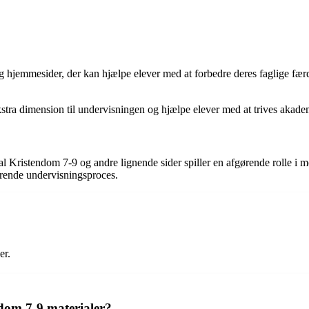
 hjemmesider, der kan hjælpe elever med at forbedre deres faglige færd
kstra dimension til undervisningen og hjælpe elever med at trives akade
al Kristendom 7-9 og andre lignende sider spiller en afgørende rolle i
erende undervisningsproces.
er.
dom 7-9 materialer?