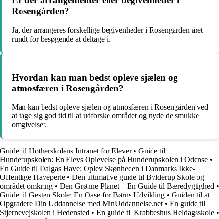
Er der arrangementer eller begivenheder i
Rosengården?
Ja, der arrangeres forskellige begivenheder i Rosengården året
rundt for besøgende at deltage i.
Hvordan kan man bedst opleve sjælen og
atmosfæren i Rosengården?
Man kan bedst opleve sjælen og atmosfæren i Rosengården ved
at tage sig god tid til at udforske området og nyde de smukke
omgivelser.
Guide til Hotherskolens Intranet for Elever
•
Guide til
Hunderupskolen: En Elevs Oplevelse på Hunderupskolen i Odense
•
En Guide til Dalgas Have: Oplev Skønheden i Danmarks Ikke-
Offentlige Haveperle
•
Den ultimative guide til Bylderup Skole og
området omkring
•
Den Grønne Planet – En Guide til Bæredygtighed
•
Guide til Gesten Skole: En Oase for Børns Udvikling
•
Guiden til at
Opgradere Din Uddannelse med MinUddannelse.net
•
En guide til
Stjernevejskolen i Hedensted
•
En guide til Krabbeshus Heldagsskole
•