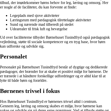
tilbud, der imødekommer børns behov for leg, læring og omsorg. Her
er nogle af de faciliteter, du kan forvente at finde:
Legeplads med sjove aktiviteter
Læringsrum med pædagogisk tilrettelagte aktiviteter
Sund og nærende mad tilberedt på stedet
Udearealer til frisk luft og bevægelse
Ud over faciliteterne tilbyder Børnehuset Tusindfryd også pædagogisk
vejledning, støtte til sociale kompetencer og en tryg base, hvor børn
kan udforske og udvikle sig.
Personalet
Personalet på Børnehuset Tusindfryd består af dygtige og dedikerede
pædagoger, der brænder for at skabe et positivt miljø for børnene. De
er trænede i at håndtere forskellige udfordringer og er altid klar til at
lytte til både børn og forældre.
Børnenes trivsel i fokus
Hos Børnehuset Tusindfryd er børnenes trivsel altid i centrum.
Gennem leg, læring og omsorg skabes et miljø, hvor børnene kan
vokse og udvikle sig på deres egne præmisser. Ved at tilbyde støtte og