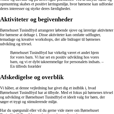
opmuntring skabes et positivt læringsmiljø, hvor børnene kan udforske
deres interesser og styrke deres færdigheder.
Aktiviteter og begivenheder
Børnehuset Tusindfryd arrangerer løbende sjove og lærerige aktiviteter
for børnene at deltage i. Disse aktiviteter kan omfatte udflugter,
temadage og kreative workshops, der alle bidrager til børnenes
udvikling og trivsel.
Børnehuset Tusindfryd har virkelig været et andet hjem
for vores barn. Vi har set en positiv udvikling hos vores
barn, og vi er dybt taknemmelige for personalets indsats. –
En tilfreds forælder
Afskedigelse og overblik
Vi håber, at denne vejledning har givet dig et indblik i, hvad
Børnehuset Tusindfryd har at tilbyde. Med et fokus på børnenes trivsel
og udvikling er Børnehuset Tusindfryd et ideelt valg for børn, der
søger et trygt og stimulerende miljø.
Har du spørgsmål eller vil du gerne vide mere om Børnehuset