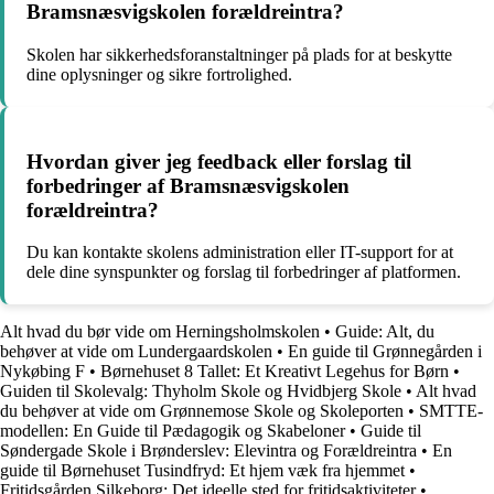
Bramsnæsvigskolen forældreintra?
Skolen har sikkerhedsforanstaltninger på plads for at beskytte
dine oplysninger og sikre fortrolighed.
Hvordan giver jeg feedback eller forslag til
forbedringer af Bramsnæsvigskolen
forældreintra?
Du kan kontakte skolens administration eller IT-support for at
dele dine synspunkter og forslag til forbedringer af platformen.
Alt hvad du bør vide om Herningsholmskolen
•
Guide: Alt, du
behøver at vide om Lundergaardskolen
•
En guide til Grønnegården i
Nykøbing F
•
Børnehuset 8 Tallet: Et Kreativt Legehus for Børn
•
Guiden til Skolevalg: Thyholm Skole og Hvidbjerg Skole
•
Alt hvad
du behøver at vide om Grønnemose Skole og Skoleporten
•
SMTTE-
modellen: En Guide til Pædagogik og Skabeloner
•
Guide til
Søndergade Skole i Brønderslev: Elevintra og Forældreintra
•
En
guide til Børnehuset Tusindfryd: Et hjem væk fra hjemmet
•
Fritidsgården Silkeborg: Det ideelle sted for fritidsaktiviteter
•