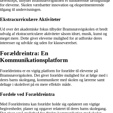
lærerkorps, tilbyder Bramsnæsvigskolen et stimulerende læringsmiljø
for eleverne. Skolen værdsætter innovation og eksperimenterende
tilgang til undervisningen.
Ekstracurriculære Aktiviteter
Ud over det akademiske fokus tilbyder Bramsnæsvigskolen et bredt
udvalg af ekstracurriculære aktiviteter såsom idræt, musik, kunst og
meget mere. Dette giver eleverne mulighed for at udforske deres
interesser og udvikle sig uden for klasseværelset.
Forældreintra: En
Kommunikationsplatform
Forældreintra er en vigtig platform for forældre til eleverne på
Bramsnæsvigskolen. Det giver forældre mulighed for at følge med i
deres barns skolegang, kommunikere med skolen og lærerne samt
deltage i skolelivet på en mere effektiv måde.
Fordele ved Forældreintra
Med Forældreintra kan forældre holde sig opdateret om vigtige
begivenheder, planer og opgaver relateret til deres barns skolegang.