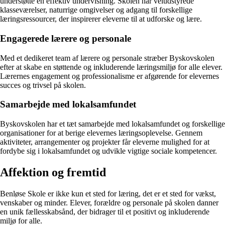
understøtte en effektiv undervisning. Skolen har veludstyrede
klasseværelser, naturrige omgivelser og adgang til forskellige
læringsressourcer, der inspirerer eleverne til at udforske og lære.
Engagerede lærere og personale
Med et dedikeret team af lærere og personale stræber Byskovskolen
efter at skabe en støttende og inkluderende læringsmiljø for alle elever.
Lærernes engagement og professionalisme er afgørende for elevernes
succes og trivsel på skolen.
Samarbejde med lokalsamfundet
Byskovskolen har et tæt samarbejde med lokalsamfundet og forskellige
organisationer for at berige elevernes læringsoplevelse. Gennem
aktiviteter, arrangementer og projekter får eleverne mulighed for at
fordybe sig i lokalsamfundet og udvikle vigtige sociale kompetencer.
Affektion og fremtid
Benløse Skole er ikke kun et sted for læring, det er et sted for vækst,
venskaber og minder. Elever, forældre og personale på skolen danner
en unik fællesskabsånd, der bidrager til et positivt og inkluderende
miljø for alle.