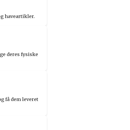
og haveartikler.
øge deres fysiske
og få dem leveret