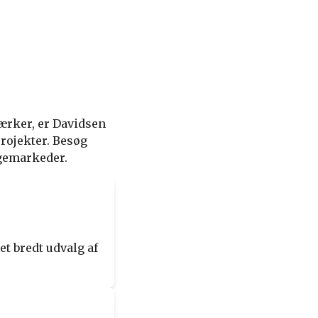
værker, er Davidsen
projekter. Besøg
ggemarkeder.
t bredt udvalg af