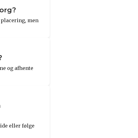
borg?
 placering, men
?
ine og afhente
n
de eller følge