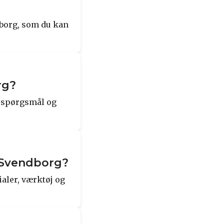
dborg, som du kan
rg?
d spørgsmål og
n Svendborg?
aler, værktøj og