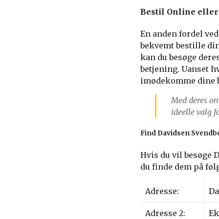
Bestil Online elle
En anden fordel ved
bekvemt bestille din
kan du besøge deres
betjening. Uanset h
imødekomme dine b
Med deres omf
ideelle valg f
Find Davidsen Svendb
Hvis du vil besøge 
du finde dem på føl
Adresse:
Da
Adresse 2:
Ek