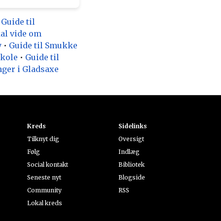
 Guide til
kal vide om
y
•
Guide til Smukke
Skole
•
Guide til
inger i Gladsaxe
Kreds
Sidelinks
Tilknyt dig
Oversigt
Følg
Indlæg
Social kontakt
Bibliotek
Seneste nyt
Blogside
Community
RSS
Lokal kreds