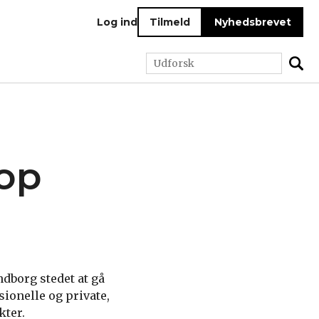
Log ind
Tilmeld
Nyhedsbrevet
op
ndborg stedet at gå
sionelle og private,
kter.