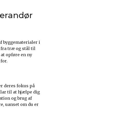
verandør
f byggematerialer i
a træ og stål til
at opføre en ny
for.
er deres fokus på
ar til at hjælpe dig
ation og brug af
e, uanset om du er