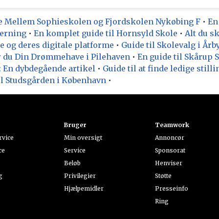
lge Mellem Sophieskolen og Fjordskolen Nykøbing F
•
En
Herning
•
En komplet guide til Hornsyld Skole
•
Alt du s
 og deres digitale platforme
•
Guide til Skolevalg i Årb
r du Din Drømmehave i Pilehaven
•
En guide til Skårup 
En dybdegående artikel
•
Guide til at finde ledige still
il Studsgården i København
•
Bruger
Teamwork
rvice
Min oversigt
Annoncør
ce
Service
Sponsorat
Beløb
Henviser
g
Privilegier
Støtte
Hjælpemidler
Presseinfo
Ring