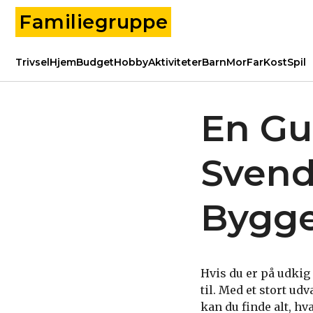
Familiegruppe
Trivsel
Hjem
Budget
Hobby
Aktiviteter
Barn
Mor
Far
Kost
Spil
En Gu
Svend
Bygg
Hvis du er på udkig 
til. Med et stort ud
kan du finde alt, hv