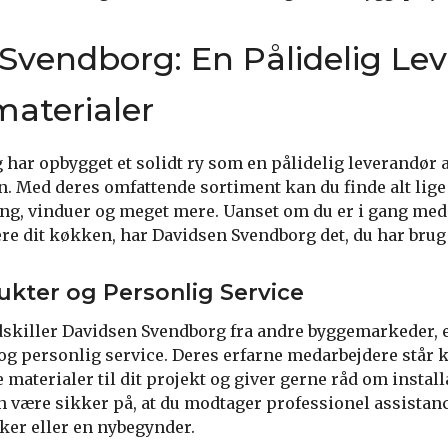
Svendborg: En Pålidelig Le
aterialer
har opbygget et solidt ry som en pålidelig leverandør a
 Med deres omfattende sortiment kan du finde alt lige fr
ng, vinduer og meget mere. Uanset om du er i gang med 
ere dit køkken, har Davidsen Svendborg det, du har brug 
ukter og Personlig Service
dskiller Davidsen Svendborg fra andre byggemarkeder, 
g personlig service. Deres erfarne medarbejdere står kl
e materialer til dit projekt og giver gerne råd om install
 være sikker på, at du modtager professionel assistanc
ker eller en nybegynder.