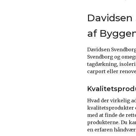
Davidsen 
af Byggem
Davidsen Svendborg 
Svendborg og omegn.
tagdækning, isoleri
carport eller renov
Kvalitetsprod
Hvad der virkelig a
kvalitetsprodukter o
med at finde de rett
produkterne. Du kan
en erfaren håndvær