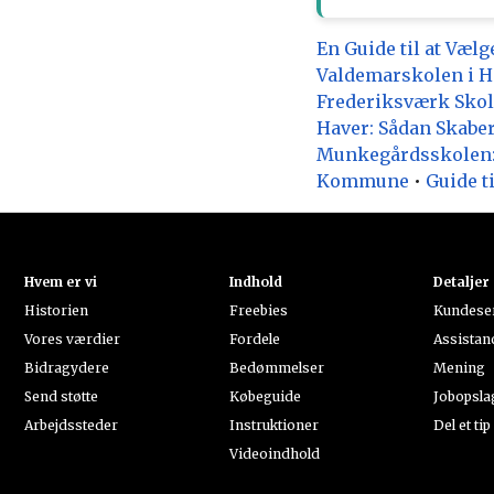
En Guide til at Væ
Valdemarskolen i 
Frederiksværk Skole
Haver: Sådan Skabe
Munkegårdsskolen: 
Kommune
•
Guide t
Hvem er vi
Indhold
Detaljer
Historien
Freebies
Kundese
Vores værdier
Fordele
Assistan
Bidragydere
Bedømmelser
Mening
Send støtte
Købeguide
Jobopsla
Arbejdssteder
Instruktioner
Del et tip
Videoindhold