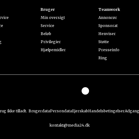
Bruger
Teamwork
rvice
Min oversigt
Annoncør
ce
Service
Sponsorat
Beløb
Henviser
g
Privilegier
Støtte
Hjælpemidler
Presseinfo
Ring
g ikke tilladt.
Brugerdata
Persondata
Ejerskab
Handelsbetingelser
Adgan
kontakt@media24.dk