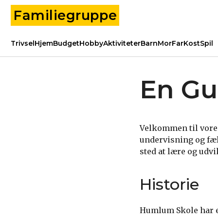
Familiegruppe
Trivsel
Hjem
Budget
Hobby
Aktiviteter
Barn
Mor
Far
Kost
Spil
En Gu
Velkommen til vores 
undervisning og fæl
sted at lære og udvi
Historie
Humlum Skole har en