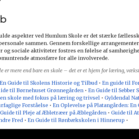
ab
fulde aspekter ved Humlum Skole er det stærke fællessk
g personale sammen. Gennem forskellige arrangementer
og sociale aktiviteter fostres en følelse af samhørighe
pmuntrende atmosfære for alle involverede.
er mere end bare en skole – det er et hjem for læring, vækst
n Guide til Skolens Historie og Tilbud
•
En guide til F
ide til Børnehuset Grønnegården
•
En Guide til Sebber 
 en skole med fokus på læring og trivsel
•
Gyldendal Na
urfaglige Forståelse
•
En Oplevelse på Platangården: En G
Guide til Pleje af Æbletræer på Æblegården
•
Guide til A
Indre Fred
•
En Guide til Rønbækskolen i Hinnerup
•