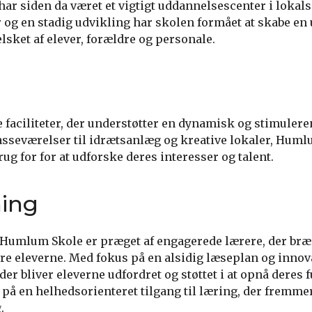
g har siden da været et vigtigt uddannelsescenter i loka
r og en stadig udvikling har skolen formået at skabe en
lsket af elever, forældre og personale.
faciliteter, der understøtter en dynamisk og stimulere
asseværelser til idrætsanlæg og kreative lokaler, Humlu
ug for for at udforske deres interesser og talent.
ning
Humlum Skole er præget af engagerede lærere, der bræn
re eleverne. Med fokus på en alsidig læseplan og innov
 bliver eleverne udfordret og støttet i at opnå deres f
på en helhedsorienteret tilgang til læring, der fremmer
.