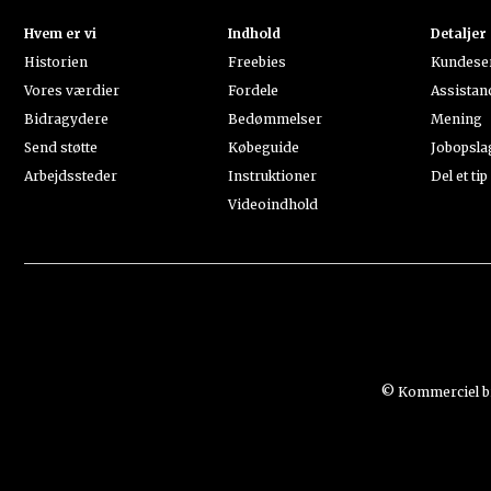
Hvem er vi
Indhold
Detaljer
Historien
Freebies
Kundese
Vores værdier
Fordele
Assistan
Bidragydere
Bedømmelser
Mening
Send støtte
Købeguide
Jobopsla
Arbejdssteder
Instruktioner
Del et tip
Videoindhold
© Kommerciel bru