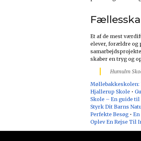
Fællessk
Et af de mest værdi
elever, forældre o
samarbejdsprojekter 
skaber en tryg og o
Humulm Skole 
Møllebakkeskolen: E
Hjallerup Skole
•
Gu
Skole – En guide til
Styrk Dit Barns Nat
Perfekte Besøg
•
En 
Oplev En Rejse Til 