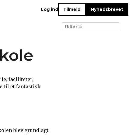
Log ind
Tilmeld
Nyhedsbrevet
kole
, faciliteter,
til et fantastisk
kolen blev grundlagt