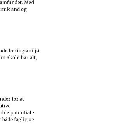
lsamfundet. Med
 unik ånd og
nde læringsmiljø.
m Skole har alt,
der for at
ative
ulde potentiale.
 både faglig og