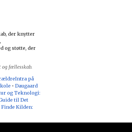
ab, der knytter
,
d og støtte, der
 og fællesskab.
orældreIntra på
Skole
•
Daugaard
tur og Teknologi:
uide til Det
t Finde Kilden: