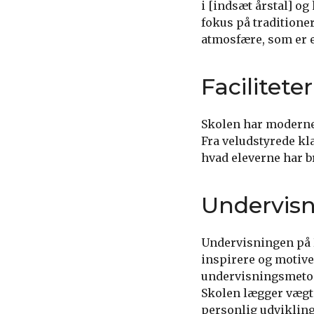
i [indsæt årstal] o
fokus på traditione
atmosfære, som er e
Faciliteter
Skolen har moderne 
Fra veludstyrede kl
hvad eleverne har br
Undervis
Undervisningen på 
inspirere og motive
undervisningsmetoder
Skolen lægger vægt 
personlig udvikling