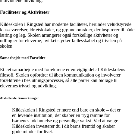
individuelle udvikling.
Faciliteter og Aktiviteter
Kildeskolen i Ringsted har moderne faciliteter, herunder veludstyrede
klasseværelser, idrætslokaler, og grønne områder, der inspirerer til både
læring og leg. Skolen arrangerer også forskellige aktiviteter og
udflugter for eleverne, hvilket styrker fællesskabet og trivslen på
skolen.
Samarbejde med Forældre
Et tæt samarbejde med forældrene er en vigtig del af Kildeskolens
filosofi. Skolen opfordrer til åben kommunikation og involverer
forældrene i beslutningsprocesser, så alle parter kan bidrage til
elevernes trivsel og udvikling.
Afsluttende Bemærkninger
Kildeskolen i Ringsted er mere end bare en skole – det er
en levende institution, der skaber en tryg ramme for
børnenes uddannelse og personlige vækst. Ved at vælge
Kildeskolen investerer du i dit barns fremtid og skaber
gode minder for livet.