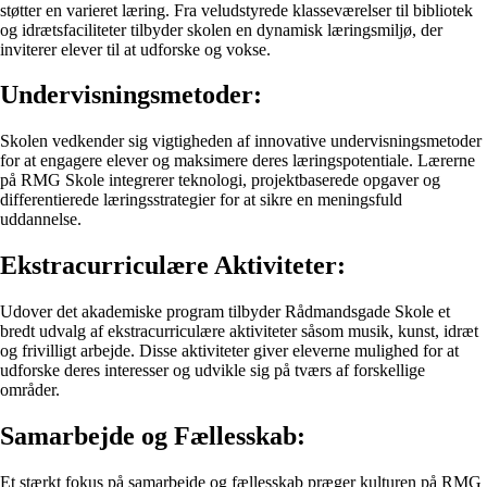
støtter en varieret læring. Fra veludstyrede klasseværelser til bibliotek
og idrætsfaciliteter tilbyder skolen en dynamisk læringsmiljø, der
inviterer elever til at udforske og vokse.
Undervisningsmetoder:
Skolen vedkender sig vigtigheden af innovative undervisningsmetoder
for at engagere elever og maksimere deres læringspotentiale. Lærerne
på RMG Skole integrerer teknologi, projektbaserede opgaver og
differentierede læringsstrategier for at sikre en meningsfuld
uddannelse.
Ekstracurriculære Aktiviteter:
Udover det akademiske program tilbyder Rådmandsgade Skole et
bredt udvalg af ekstracurriculære aktiviteter såsom musik, kunst, idræt
og frivilligt arbejde. Disse aktiviteter giver eleverne mulighed for at
udforske deres interesser og udvikle sig på tværs af forskellige
områder.
Samarbejde og Fællesskab:
Et stærkt fokus på samarbejde og fællesskab præger kulturen på RMG