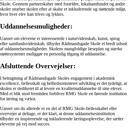
Skole. Gennem partnerskaber med forældre, lokalsamfundet og andre
skoler stræber skolen efter at skabe et inkluderende og støttende miljø,
hvor hver elev kan trives og lykkes.
Uddannelsesmuligheder:
Uanset om eleverne er interesserede i naturvidenskab, kunst, sprog
eller samfundsvidenskab, tilbyder Rådmandsgade Skole et bredt udsnit
af uddannelsesmuligheder. Skolens mangfoldige læseplan og stærke
støttesystemer muliggør en personlig tilgang til uddannelse.
Afsluttende Overvejelser:
I betragtning af Rådmandsgade Skoles engagement i akademisk
excellence, fællesskab og helhedsorienteret udvikling er det tydeligt, at
skolen er dedikeret til at levere en kvalitetsuddannelse til sine elever.
Med et blik mod fremtiden forbliver RMG Skole en førende institution
for læring og vækst.
Uanset om du allerede er en del af RMG Skole-fællesskabet eller
overvejer at deltage, er det klart, at denne uddannelsesinstitution
tilbyder en inspirerende og inkluderende læringsoplevelse, der sætter
eleverne på vej mod succes.