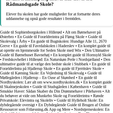
Rådmandsgade Skole?
Elever fra skolen har gode muligheder for at fortsætte deres
uddannelse og opnå gode resultater i fremtiden.
Guide til Sophienborgskolen i Hillerød
•
Alt om Børnehaver på
Østerbro
•
En Guide til Forældreintra på Fløng Skole
•
Guide til
Skolevalg i Årby
•
En guide til Bugtskolen: Hundige Alle 11, 2670
Greve
•
En guide til Favrdalskolen i Haderslev
•
En komplet guide til
at oprette en hjemmeside for Seden Skole med Wix
•
Den Ultimative
Guide til Børnehuset Bavnehøj
•
En komplet guide til Hornsyld Skole
•
Fredskovhellet i Hillerød: En Naturskøn Perle i Nordsjælland
•
Den
ultimative guide til at vælge den bedste skole i Stubbæk
•
En guide til
ForældreIntra på Hjallerup Skole
•
En guide til Fjerritslev Skole
•
Guide til Kørning Skole: En Vejledning til Skolevalg
•
Guide til
Møllegården i Hjallerup – En Oase af Skønhed
•
En guide til
Nordbyskolen: Lær alt om www.nordbyskolen.dk
•
En komplet guide
til Skalmejeskolen
•
Guide til Studsgården i København
•
Guide til
Smukke Haver: Sådan Skaber du Din Drømmehave i Pilehaven
•
Alt
du behøver at vide om Munkebo Skole og Forældreintra
•
Rønde
Privatskole: Elevintra og Skoleliv
•
Guide til Hylleholt Skole: En
dybdegående oversigt
•
En Dybdegående Guide til Brugen af Online
Ressourcer som Frilæsning.dk App og Mere
•
Nordstjerneskolen: En