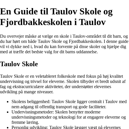
En Guide til Taulov Skole og
Fjordbakkeskolen i Taulov
Du overvejer måske at vælge en skole i Taulov-området til dit barn, og
du har hørt om både Taulov Skole og Fjordbakkeskolen. I denne guide
vil vi dykke ned i, hvad du kan forvente på disse skoler og hjælpe dig
med at træffe det bedste valg for dit barns uddannelse.
Taulov Skole
Taulov Skole er en veletableret folkeskole med fokus på høj kvalitet
undervisning og trivsel for eleverne. Skolen tilbyder et bredt udsnit af
fag og ekstracurriculære aktiviteter, der understøtter elevernes
udvikling på mange niveauer.
Skolens beliggenhed: Taulov Skole ligger centralt i Taulov med
nem adgang til offentlig transport og gode faciliteter.
Undervisningsmetoder: Skolen benytter moderne
undervisningsmetoder og teknologi for at engagere eleverne og
fremme læring.
Personlig udvikling: Taulov Skole lægger vægt på elevernes