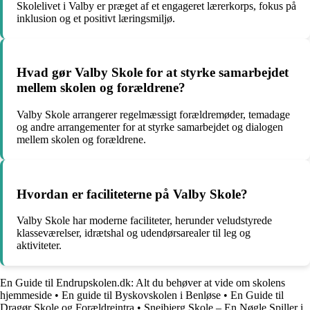
Skolelivet i Valby er præget af et engageret lærerkorps, fokus på
inklusion og et positivt læringsmiljø.
Hvad gør Valby Skole for at styrke samarbejdet
mellem skolen og forældrene?
Valby Skole arrangerer regelmæssigt forældremøder, temadage
og andre arrangementer for at styrke samarbejdet og dialogen
mellem skolen og forældrene.
Hvordan er faciliteterne på Valby Skole?
Valby Skole har moderne faciliteter, herunder veludstyrede
klasseværelser, idrætshal og udendørsarealer til leg og
aktiviteter.
En Guide til Endrupskolen.dk: Alt du behøver at vide om skolens
hjemmeside
•
En guide til Byskovskolen i Benløse
•
En Guide til
Dragør Skole og Forældreintra
•
Snejbjerg Skole – En Nøgle Spiller i