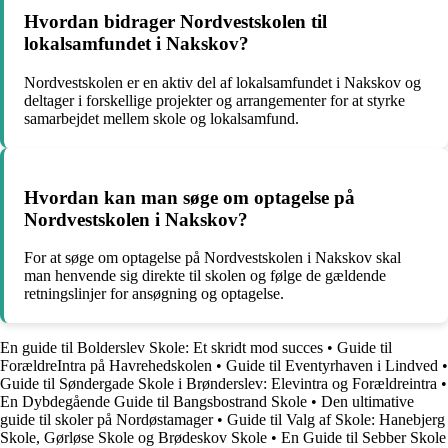
Hvordan bidrager Nordvestskolen til
lokalsamfundet i Nakskov?
Nordvestskolen er en aktiv del af lokalsamfundet i Nakskov og
deltager i forskellige projekter og arrangementer for at styrke
samarbejdet mellem skole og lokalsamfund.
Hvordan kan man søge om optagelse på
Nordvestskolen i Nakskov?
For at søge om optagelse på Nordvestskolen i Nakskov skal
man henvende sig direkte til skolen og følge de gældende
retningslinjer for ansøgning og optagelse.
En guide til Bolderslev Skole: Et skridt mod succes
•
Guide til
ForældreIntra på Havrehedskolen
•
Guide til Eventyrhaven i Lindved
•
Guide til Søndergade Skole i Brønderslev: Elevintra og Forældreintra
•
En Dybdegående Guide til Bangsbostrand Skole
•
Den ultimative
guide til skoler på Nordøstamager
•
Guide til Valg af Skole: Hanebjerg
Skole, Gørløse Skole og Brødeskov Skole
•
En Guide til Sebber Skole