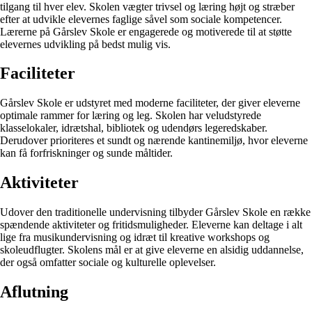
tilgang til hver elev. Skolen vægter trivsel og læring højt og stræber
efter at udvikle elevernes faglige såvel som sociale kompetencer.
Lærerne på Gårslev Skole er engagerede og motiverede til at støtte
elevernes udvikling på bedst mulig vis.
Faciliteter
Gårslev Skole er udstyret med moderne faciliteter, der giver eleverne
optimale rammer for læring og leg. Skolen har veludstyrede
klasselokaler, idrætshal, bibliotek og udendørs legeredskaber.
Derudover prioriteres et sundt og nærende kantinemiljø, hvor eleverne
kan få forfriskninger og sunde måltider.
Aktiviteter
Udover den traditionelle undervisning tilbyder Gårslev Skole en række
spændende aktiviteter og fritidsmuligheder. Eleverne kan deltage i alt
lige fra musikundervisning og idræt til kreative workshops og
skoleudflugter. Skolens mål er at give eleverne en alsidig uddannelse,
der også omfatter sociale og kulturelle oplevelser.
Aflutning