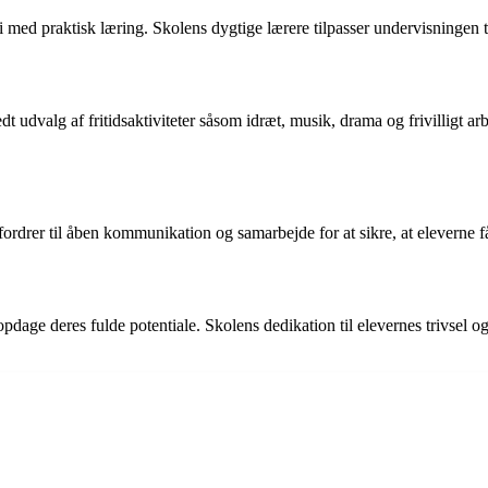
 med praktisk læring. Skolens dygtige lærere tilpasser undervisningen ti
dvalg af fritidsaktiviteter såsom idræt, musik, drama og frivilligt arbej
rdrer til åben kommunikation og samarbejde for at sikre, at eleverne f
opdage deres fulde potentiale. Skolens dedikation til elevernes trivsel o