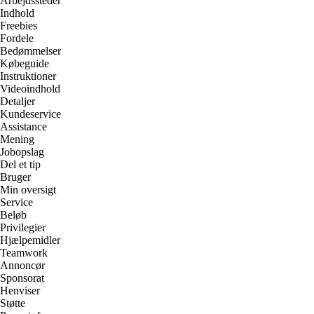
Arbejdssteder
Indhold
Freebies
Fordele
Bedømmelser
Købeguide
Instruktioner
Videoindhold
Detaljer
Kundeservice
Assistance
Mening
Jobopslag
Del et tip
Bruger
Min oversigt
Service
Beløb
Privilegier
Hjælpemidler
Teamwork
Annoncør
Sponsorat
Henviser
Støtte