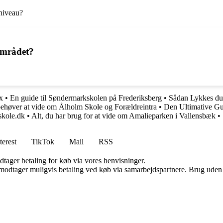
sniveau?
rområdet?
x
•
En guide til Søndermarkskolen på Frederiksberg
•
Sådan Lykkes du
behøver at vide om Ålholm Skole og Forældreintra
•
Den Ultimative Gu
skole.dk
•
Alt, du har brug for at vide om Amalieparken i Vallensbæk
•
terest
TikTok
Mail
RSS
dtager betaling for køb via vores henvisninger.
tager muligvis betaling ved køb via samarbejdspartnere. Brug uden till