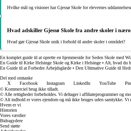
Hvilke mål og visioner har Gjessø Skole for elevernes uddannelse
Hvad adskiller Gjessø Skole fra andre skoler i næ
Hvad gør Gjessø Skole unik i forhold til andre skoler i området?
En komplet guide til at oprette en hjemmeside for Seden Skole med Wi
En Guide til Kirke Helsinge Skole og Kirke i Helsinge
•
Alt, hvad du 
En Guide til at Forbedre Arbejdsglæde
•
Den Ultimative Guide til Hed
Del med omtanke
X
Facebook
Instagram
LinkedIn
YouTube
Pin
© Kommerciel brug ikke tilladt.
© Alle rettigheder forbeholdes. Vi deltager i affiliateprogrammer og mo
© Alt indhold er vores ejendom og må ikke bruges uden samtykke. Vi mod
Hvem er vi
Historien
Vores værdier
Bidragydere
Send støtte