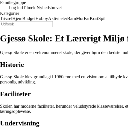
Familiegruppe
Log ind
Tilmeld
Nyhedsbrevet
Kategorier
Trivsel
Hjem
Budget
Hobby
Aktiviteter
Barn
Mor
Far
Kost
Spil
Gjessø Skole: Et Lærerigt Miljø
Gjessø Skole er en velrenommeret skole, der giver børn den bedste muli
Historie
Gjessø Skole blev grundlagt i 1960erne med en vision om at tilbyde kva
personlig udvikling.
Faciliteter
Skolen har moderne faciliteter, herunder veludstyrede klasseværelser, e
læringsoplevelse.
Undervisning