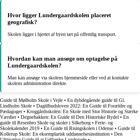
Hvor ligger Lundergaardskolen placeret
geografisk?
Skolen ligger i hjertet af byen tæt på offentlig transport.
Hvordan kan man ansøge om optagelse på
Lundergaardskolen?
Man kan ansøge via skolens hjemmeside eller ved at kontakte
skolens administration direkte.
Guide til Mølholm Skole i Vejle
•
En dybdegående guide til Gl.
Lindholm Skole
•
Dagtilbudsloven 2022: En Guide til Forældre og
Pædagoger
•
Kroggårdsskolen: En Skole med Stor Historie og Stærke
Værdier
•
Degnebakken: En Guide til Den Historiske Bydel
•
En
guide til Resenbro Skole og skoler i Silkeborg
•
Ferie- og
Skolekalender 2019
•
En Guide til Risingskolen i Odense
•
Guide til
Kollerup Skole: En eksemplarisk uddannelsesinstitution
•
Den
Ultimative Guide til at Udforske Lundsgade
•