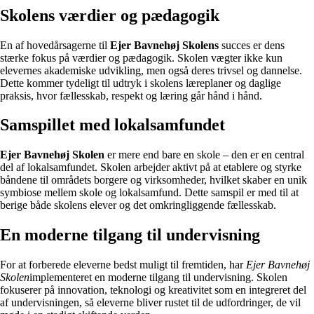
Skolens værdier og pædagogik
En af hovedårsagerne til
Ejer Bavnehøj Skolens
succes er dens
stærke fokus på værdier og pædagogik. Skolen vægter ikke kun
elevernes akademiske udvikling, men også deres trivsel og dannelse.
Dette kommer tydeligt til udtryk i skolens læreplaner og daglige
praksis, hvor fællesskab, respekt og læring går hånd i hånd.
Samspillet med lokalsamfundet
Ejer Bavnehøj Skolen
er mere end bare en skole – den er en central
del af lokalsamfundet. Skolen arbejder aktivt på at etablere og styrke
båndene til områdets borgere og virksomheder, hvilket skaber en unik
symbiose mellem skole og lokalsamfund. Dette samspil er med til at
berige både skolens elever og det omkringliggende fællesskab.
En moderne tilgang til undervisning
For at forberede eleverne bedst muligt til fremtiden, har
Ejer Bavnehøj
Skolen
implementeret en moderne tilgang til undervisning. Skolen
fokuserer på innovation, teknologi og kreativitet som en integreret del
af undervisningen, så eleverne bliver rustet til de udfordringer, de vil