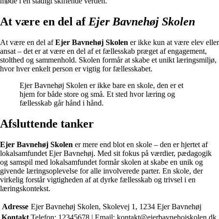
møde i en stadigt skiftende verden.
At være en del af
Ejer Bavnehøj Skolen
At være en del af
Ejer Bavnehøj Skolen
er ikke kun at være elev eller
ansat – det er at være en del af et fællesskab præget af engagement,
stolthed og sammenhold. Skolen formår at skabe et unikt læringsmiljø,
hvor hver enkelt person er vigtig for fællesskabet.
Ejer Bavnehøj Skolen er ikke bare en skole, den er et
hjem for både store og små. Et sted hvor læring og
fællesskab går hånd i hånd.
Afsluttende tanker
Ejer Bavnehøj Skolen
er mere end blot en skole – den er hjertet af
lokalsamfundet Ejer Bavnehøj. Med sit fokus på værdier, pædagogik
og samspil med lokalsamfundet formår skolen at skabe en unik og
givende læringsoplevelse for alle involverede parter. En skole, der
virkelig forstår vigtigheden af at dyrke fællesskab og trivsel i en
læringskontekst.
Adresse
Ejer Bavnehøj Skolen, Skolevej 1, 1234 Ejer Bavnehøj
Kontakt
Telefon: 12345678 | Email: kontakt@ejerbavnehojskolen.dk