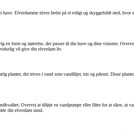
i din have. Elverdamme trives bedst på et roligt og skyggefuldt sted, hvor
lg en form og størrelse, der passer til din have og dine visioner. Overvej
irkelig vil give din elverdam liv.
lg planter, der trives i vand som vandliljer, iris og pileurt. Disse plant
vandkvalitet. Overvej at tilføje en vandpumpe eller filter for at sikre, a
 holde din elverdam sund.