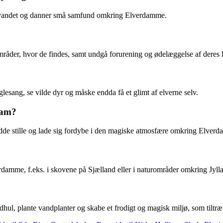
ær vandet og danner små samfund omkring Elverdamme.
åder, hvor de findes, samt undgå forurening og ødelæggelse af deres l
lesang, se vilde dyr og måske endda få et glimt af elverne selv.
dam?
idde stille og lade sig fordybe i den magiske atmosfære omkring Elver
damme, f.eks. i skovene på Sjælland eller i naturområder omkring Jyll
hul, plante vandplanter og skabe et frodigt og magisk miljø, som tilt