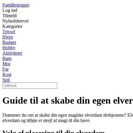
Familiegruppe
Log ind
Tilmeld
Nyhedsbrevet
Kategorier
Trivsel
Hjem
Budget
Hobby
Aktiviteter
Barn
Mor
Far
Kost
Spil
Guide til at skabe din egen elv
Drømmer du om at skabe din egen magiske elverdam derhjemme? Elverda
elverdam og tilføje et strejf af magi til din have.
Valg af placering til din elverdam