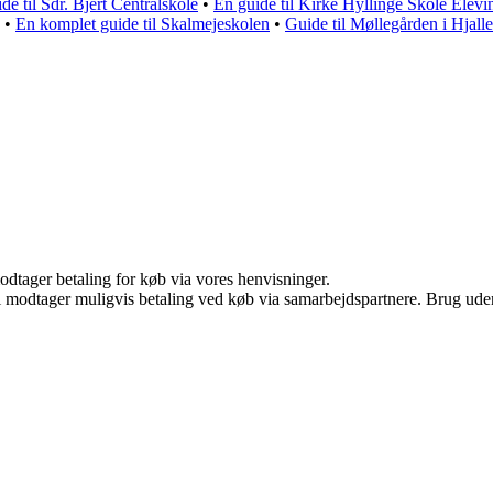
e til Sdr. Bjert Centralskole
•
En guide til Kirke Hyllinge Skole Elevin
•
En komplet guide til Skalmejeskolen
•
Guide til Møllegården i Hjal
odtager betaling for køb via vores henvisninger.
odtager muligvis betaling ved køb via samarbejdspartnere. Brug uden ti