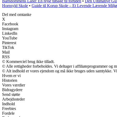
Barndommens Land: En rejse tilbage til fortiden
•
Den Ultimative Guid
Hornsyld Skole
•
Guide til Korup Skole – Et Levende Lærende Miljø
Del med omtanke
X
Facebook
Instagram
LinkedIn
YouTube
Pinterest
TikTok
Mail
RSS
© Kommerciel brug ikke tilladt.
© Alle rettigheder forbeholdes. Vi deltager i affiliateprogrammer og m
© Alt indhold er vores ejendom og må ikke bruges uden samtykke. Vi m
Hvem er vi
Historien
Vores værdier
Bidragydere
Send støtte
Arbejdssteder
Indhold
Freebies
Fordele