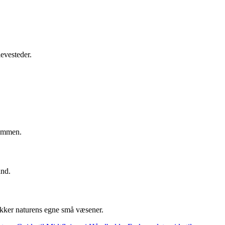
evesteder.
dammen.
and.
rækker naturens egne små væsener.