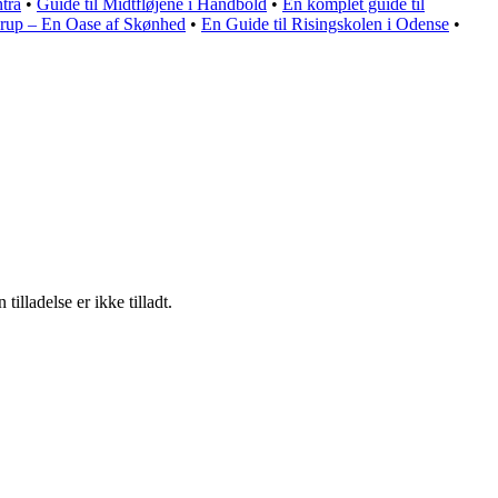
tra
•
Guide til Midtfløjene i Håndbold
•
En komplet guide til
lerup – En Oase af Skønhed
•
En Guide til Risingskolen i Odense
•
lladelse er ikke tilladt.