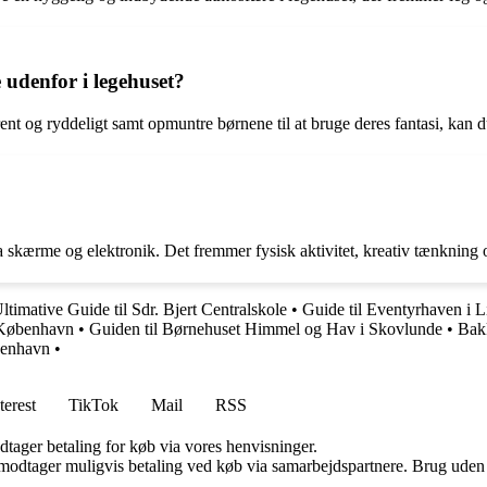
 udenfor i legehuset?
rent og ryddeligt samt opmuntre børnene til at bruge deres fantasi, kan 
ra skærme og elektronik. Det fremmer fysisk aktivitet, kreativ tænkning 
timative Guide til Sdr. Bjert Centralskole
•
Guide til Eventyrhaven i 
i København
•
Guiden til Børnehuset Himmel og Hav i Skovlunde
•
Bak
benhavn
•
terest
TikTok
Mail
RSS
dtager betaling for køb via vores henvisninger.
tager muligvis betaling ved køb via samarbejdspartnere. Brug uden till