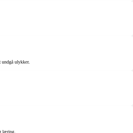
at undgå ulykker.
g læring.