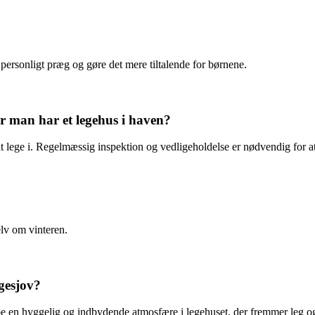
t personligt præg og gøre det mere tiltalende for børnene.
r man har et legehus i haven?
ne at lege i. Regelmæssig inspektion og vedligeholdelse er nødvendig for 
elv om vinteren.
gesjov?
kabe en hyggelig og indbydende atmosfære i legehuset, der fremmer leg o