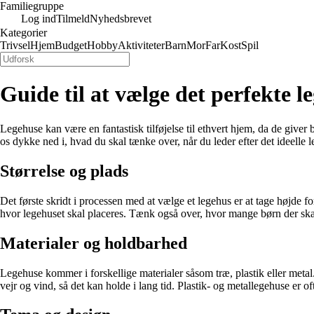
Familiegruppe
Log ind
Tilmeld
Nyhedsbrevet
Kategorier
Trivsel
Hjem
Budget
Hobby
Aktiviteter
Barn
Mor
Far
Kost
Spil
Guide til at vælge det perfekte le
Legehuse kan være en fantastisk tilføjelse til ethvert hjem, da de giver 
os dykke ned i, hvad du skal tænke over, når du leder efter det ideelle 
Størrelse og plads
Det første skridt i processen med at vælge et legehus er at tage højde fo
hvor legehuset skal placeres. Tænk også over, hvor mange børn der skal 
Materialer og holdbarhed
Legehuse kommer i forskellige materialer såsom træ, plastik eller meta
vejr og vind, så det kan holde i lang tid. Plastik- og metallegehuse er 