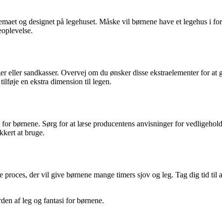
temaet og designet på legehuset. Måske vil børnene have et legehus i for
eoplevelse.
eller sandkasser. Overvej om du ønsker disse ekstraelementer for at gi
ilføje en ekstra dimension til legen.
 for børnene. Sørg for at læse producentens anvisninger for vedligehold
ikkert at bruge.
proces, der vil give børnene mange timers sjov og leg. Tag dig tid til at
erden af leg og fantasi for børnene.