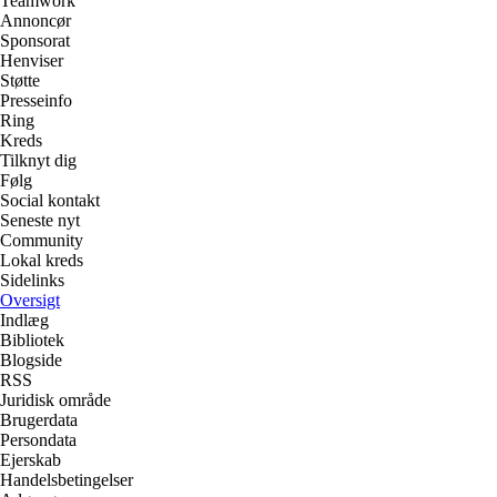
Teamwork
Annoncør
Sponsorat
Henviser
Støtte
Presseinfo
Ring
Kreds
Tilknyt dig
Følg
Social kontakt
Seneste nyt
Community
Lokal kreds
Sidelinks
Oversigt
Indlæg
Bibliotek
Blogside
RSS
Juridisk område
Brugerdata
Persondata
Ejerskab
Handelsbetingelser