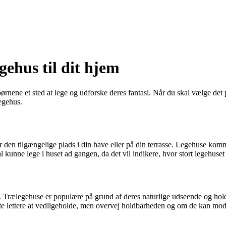
gehus til dit hjem
børnene et sted at lege og udforske deres fantasi. Når du skal vælge det p
legehus.
r den tilgængelige plads i din have eller på din terrasse. Legehuse komme
kunne lege i huset ad gangen, da det vil indikere, hvor stort legehuset
l. Trælegehuse er populære på grund af deres naturlige udseende og hold
ofte lettere at vedligeholde, men overvej holdbarheden og om de kan mods