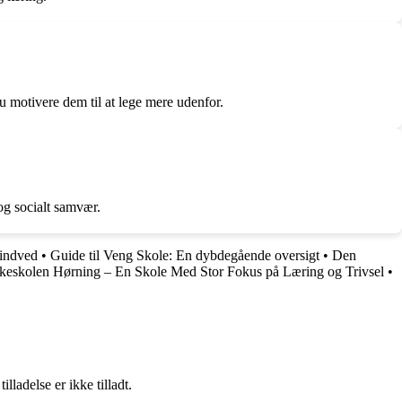
du motivere dem til at lege mere udenfor.
og socialt samvær.
Lindved
•
Guide til Veng Skole: En dybdegående oversigt
•
Den
keskolen Hørning – En Skole Med Stor Fokus på Læring og Trivsel
•
adelse er ikke tilladt.