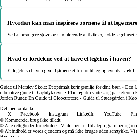
Hvordan kan man inspirere børnene til at lege mere
Ved at arrangere sjove og stimulerende aktiviteter, holde legehuset 
Hvad er fordelene ved at have et legehus i haven?
Et legehus i haven giver børnene et frirum til leg og eventyr væk f
Guide til Marslev Skole: Et optimalt læringsmiljø for dine børn
•
Den Ul
ultimative guide til Grønlykkevej
•
Planlæg din vinter- og påskeferie 
Jorden Rundt: En Guide til Globetrottere
•
Guide til Studsgården i Kø
Del med omtanke
X
Facebook
Instagram
LinkedIn
YouTube
Pin
© Kommerciel brug ikke tilladt.
© Alle rettigheder forbeholdes. Vi deltager i affiliateprogrammer og mo
© Alt indhold er vores ejendom og må ikke bruges uden samtykke. Vi mod
Hvem er vi