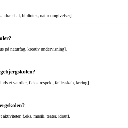
s. idrætshal, bibliotek, natur omgivelser].
oler?
kus på naturfag, kreativ undervisning].
øgebjergskolen?
dsæt værdier, f.eks. respekt, fællesskab, læring].
jergskolen?
ktiviteter, f.eks. musik, teater, idræt].