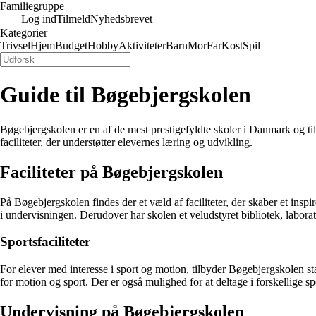
Familiegruppe
Log ind
Tilmeld
Nyhedsbrevet
Kategorier
Trivsel
Hjem
Budget
Hobby
Aktiviteter
Barn
Mor
Far
Kost
Spil
Guide til Bøgebjergskolen
Bøgebjergskolen er en af de mest prestigefyldte skoler i Danmark og tilb
faciliteter, der understøtter elevernes læring og udvikling.
Faciliteter på Bøgebjergskolen
På Bøgebjergskolen findes der et væld af faciliteter, der skaber et in
i undervisningen. Derudover har skolen et veludstyret bibliotek, laborato
Sportsfaciliteter
For elever med interesse i sport og motion, tilbyder Bøgebjergskolen sta
for motion og sport. Der er også mulighed for at deltage i forskellige sp
Undervisning på Bøgebjergskolen