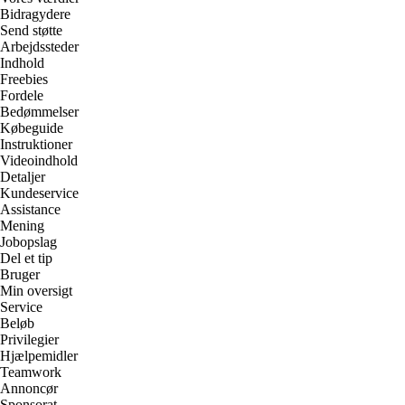
Bidragydere
Send støtte
Arbejdssteder
Indhold
Freebies
Fordele
Bedømmelser
Købeguide
Instruktioner
Videoindhold
Detaljer
Kundeservice
Assistance
Mening
Jobopslag
Del et tip
Bruger
Min oversigt
Service
Beløb
Privilegier
Hjælpemidler
Teamwork
Annoncør
Sponsorat