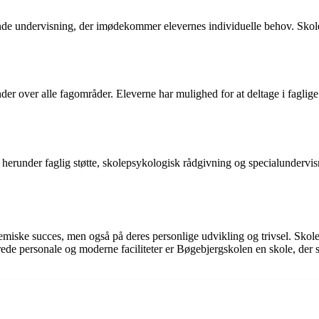
nde undervisning, der imødekommer elevernes individuelle behov. Skole
ænder over alle fagområder. Eleverne har mulighed for at deltage i fagli
, herunder faglig støtte, skolepsykologisk rådgivning og specialundervis
iske succes, men også på deres personlige udvikling og trivsel. Skolen t
kerede personale og moderne faciliteter er Bøgebjergskolen en skole, der