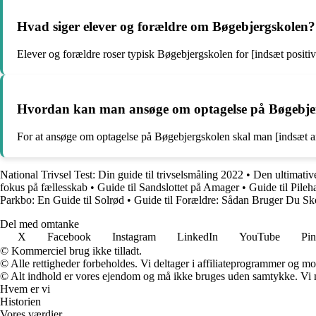
Hvad siger elever og forældre om Bøgebjergskolen?
Elever og forældre roser typisk Bøgebjergskolen for [indsæt positiv 
Hvordan kan man ansøge om optagelse på Bøgebje
For at ansøge om optagelse på Bøgebjergskolen skal man [indsæt an
National Trivsel Test: Din guide til trivselsmåling 2022
•
Den ultimativ
fokus på fællesskab
•
Guide til Sandslottet på Amager
•
Guide til Pile
Parkbo: En Guide til Solrød
•
Guide til Forældre: Sådan Bruger Du Sk
Del med omtanke
X
Facebook
Instagram
LinkedIn
YouTube
Pin
© Kommerciel brug ikke tilladt.
© Alle rettigheder forbeholdes. Vi deltager i affiliateprogrammer og mo
© Alt indhold er vores ejendom og må ikke bruges uden samtykke. Vi mod
Hvem er vi
Historien
Vores værdier