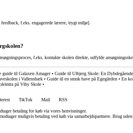
feedback, f.eks. engagerede lærere, trygt miljø].
rgskolen?
søgningsproces, f.eks. kontakte skolen direkte, udfylde ansøgningssk
e guide til Galaxen Amager
•
Guide til Ulbjerg Skole: En Dybdegående
haveskolen i Vallensbæk
•
Guide til en smuk have på Egegården
•
En ko
oleintra på Viby Skole
•
terest
TikTok
Mail
RSS
dtager betaling for køb via vores henvisninger.
tager muligvis betaling ved køb via samarbejdspartnere. Brug uden till