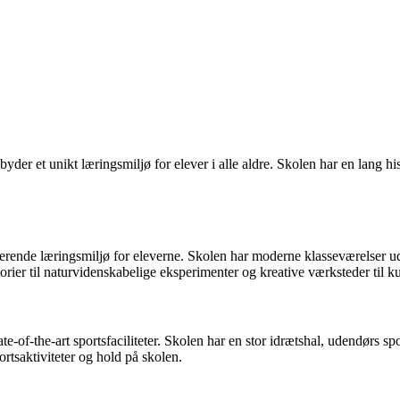
yder et unikt læringsmiljø for elever i alle aldre. Skolen har en lang hi
spirerende læringsmiljø for eleverne. Skolen har moderne klasseværelser
rier til naturvidenskabelige eksperimenter og kreative værksteder til kun
te-of-the-art sportsfaciliteter. Skolen har en stor idrætshal, udendørs s
ortsaktiviteter og hold på skolen.