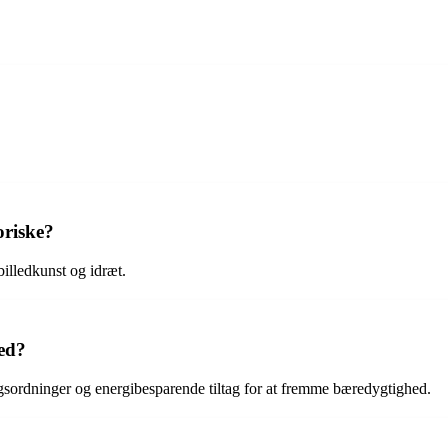
oriske?
illedkunst og idræt.
ed?
ugsordninger og energibesparende tiltag for at fremme bæredygtighed.