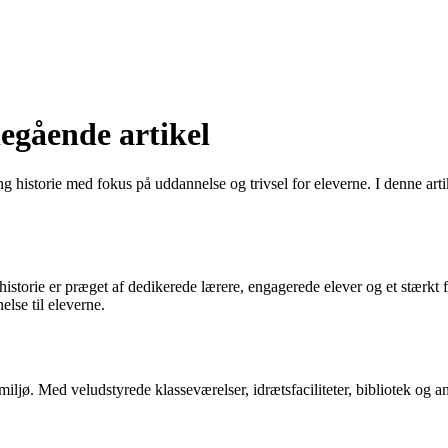
egående artikel
ng historie med fokus på uddannelse og trivsel for eleverne. I denne art
s historie er præget af dedikerede lærere, engagerede elever og et stærk
lse til eleverne.
miljø. Med veludstyrede klasseværelser, idrætsfaciliteter, bibliotek og 