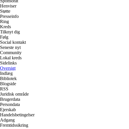
Sponsorat
Henviser
Støtte
Presseinfo
Ring
Kreds
Tilknyt dig
Følg
Social kontakt
Seneste nyt
Community
Lokal kreds
Sidelinks
Oversigt
Indlæg
Bibliotek
Blogside
RSS
Juridisk område
Brugerdata
Persondata
Ejerskab
Handelsbetingelser
Adgang
Fremtidssikring