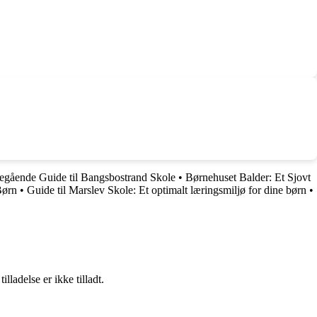
gående Guide til Bangsbostrand Skole
•
Børnehuset Balder: Et Sjovt
Børn
•
Guide til Marslev Skole: Et optimalt læringsmiljø for dine børn
•
adelse er ikke tilladt.