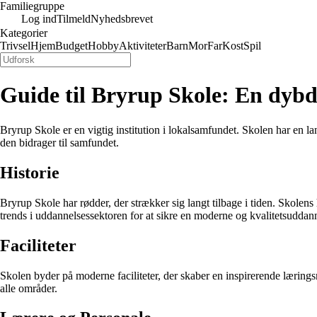
Familiegruppe
Log ind
Tilmeld
Nyhedsbrevet
Kategorier
Trivsel
Hjem
Budget
Hobby
Aktiviteter
Barn
Mor
Far
Kost
Spil
Guide til Bryrup Skole: En dybd
Bryrup Skole er en vigtig institution i lokalsamfundet. Skolen har en la
den bidrager til samfundet.
Historie
Bryrup Skole har rødder, der strækker sig langt tilbage i tiden. Skolen
trends i uddannelsessektoren for at sikre en moderne og kvalitetsuddanne
Faciliteter
Skolen byder på moderne faciliteter, der skaber en inspirerende lærings
alle områder.