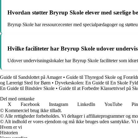
Hvordan støtter Bryrup Skole elever med særlige b
Bryrup Skole har ressourcecenter med specialpædagoger og støtteund
Hvilke faciliteter har Bryrup Skole udover undervi
Udover undervisningslokaler har Bryrup Skole faciliteter som idrætsh
Guide til Sandslottet på Amager
•
Guide til Thyregod Skole og Forældr
og Lærerigt Sted for Børn
•
Dyvekeskolen: En Guide til En Skole Fyl
En Guide til Bindslev Skole
•
Guide til at Forbedre Klassetrivsel på Sk
Del med omtanke
X
Facebook
Instagram
LinkedIn
YouTube
Pin
© Kommerciel brug ikke tilladt.
© Alle rettigheder forbeholdes. Vi deltager i affiliateprogrammer og mo
© Alt indhold er vores ejendom og må ikke bruges uden samtykke. Vi mod
Hvem er vi
Historien