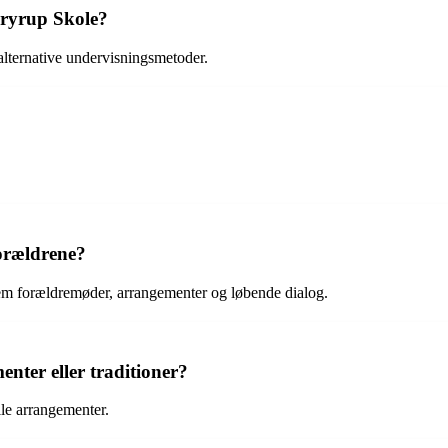
Bryrup Skole?
alternative undervisningsmetoder.
orældrene?
em forældremøder, arrangementer og løbende dialog.
nter eller traditioner?
lle arrangementer.