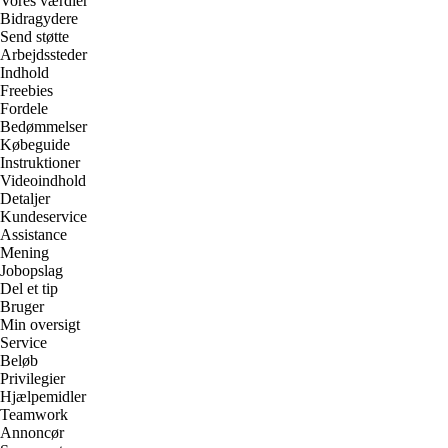
Vores værdier
Bidragydere
Send støtte
Arbejdssteder
Indhold
Freebies
Fordele
Bedømmelser
Købeguide
Instruktioner
Videoindhold
Detaljer
Kundeservice
Assistance
Mening
Jobopslag
Del et tip
Bruger
Min oversigt
Service
Beløb
Privilegier
Hjælpemidler
Teamwork
Annoncør