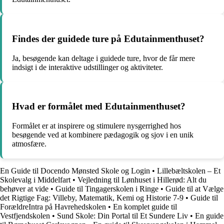
Findes der guidede ture på Edutainmenthuset?
Ja, besøgende kan deltage i guidede ture, hvor de får mere
indsigt i de interaktive udstillinger og aktiviteter.
Hvad er formålet med Edutainmenthuset?
Formålet er at inspirere og stimulere nysgerrighed hos
besøgende ved at kombinere pædagogik og sjov i en unik
atmosfære.
En Guide til Docendo Mønsted Skole og Login
•
Lillebæltskolen – Et
Skolevalg i Middelfart
•
Vejledning til Lønhuset i Hillerød: Alt du
behøver at vide
•
Guide til Tingagerskolen i Ringe
•
Guide til at Vælge
det Rigtige Fag: Villeby, Matematik, Kemi og Historie 7-9
•
Guide til
ForældreIntra på Havrehedskolen
•
En komplet guide til
Vestfjendskolen
•
Sund Skole: Din Portal til Et Sundere Liv
•
En guide