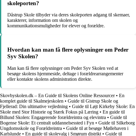
skoleporten?
Dåstrup Skole tilbyder via deres skoleporten adgang til skemaer,
karakterer, information om skolen og
kommunikationsmuligheder for elever og forældre.
Hvordan kan man få flere oplysninger om Peder
Syv Skolen?
Man kan få flere oplysninger om Peder Syv Skolen ved at
besøge skolens hjemmeside, deltage i forældrearrangementer
eller kontakte skolens administration direkte.
Skovbyskolen.dk – En Guide til Skolens Online Ressourcer
•
En
komplet guide til Skalmejeskolen
•
Guide til Gistrup Skole og
Fjellerad: Din ultimative vejledning
•
Guide til Løjt Kirkeby Skole: En
Skole med Stor Historie og Stærk Fokus på Læring
•
En guide til
Billund Skolen: Engagerende forældreintra og elevintra
•
Guide til
Bogense Skole: Et centralt uddannelsessted i Fyn
•
Guide til Silkeborg
Ungdomsskole og Forældreintra
•
Guide til at besøge Møllehaven i
Karlslunde
•
En guide til skolevalg i Smørum distrikt
•
Guide til