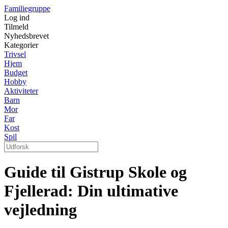
Familiegruppe
Log ind
Tilmeld
Nyhedsbrevet
Kategorier
Trivsel
Hjem
Budget
Hobby
Aktiviteter
Barn
Mor
Far
Kost
Spil
Guide til Gistrup Skole og
Fjellerad: Din ultimative
vejledning