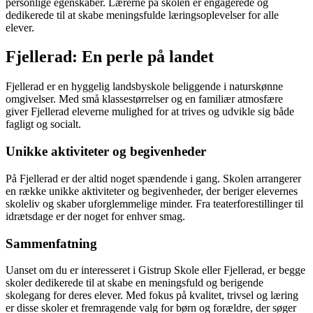
personlige egenskaber. Lærerne på skolen er engagerede og
dedikerede til at skabe meningsfulde læringsoplevelser for alle
elever.
Fjellerad: En perle på landet
Fjellerad er en hyggelig landsbyskole beliggende i naturskønne
omgivelser. Med små klassestørrelser og en familiær atmosfære
giver Fjellerad eleverne mulighed for at trives og udvikle sig både
fagligt og socialt.
Unikke aktiviteter og begivenheder
På Fjellerad er der altid noget spændende i gang. Skolen arrangerer
en række unikke aktiviteter og begivenheder, der beriger elevernes
skoleliv og skaber uforglemmelige minder. Fra teaterforestillinger til
idrætsdage er der noget for enhver smag.
Sammenfatning
Uanset om du er interesseret i Gistrup Skole eller Fjellerad, er begge
skoler dedikerede til at skabe en meningsfuld og berigende
skolegang for deres elever. Med fokus på kvalitet, trivsel og læring
er disse skoler et fremragende valg for børn og forældre, der søger