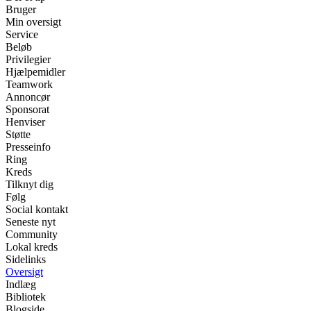
Bruger
Min oversigt
Service
Beløb
Privilegier
Hjælpemidler
Teamwork
Annoncør
Sponsorat
Henviser
Støtte
Presseinfo
Ring
Kreds
Tilknyt dig
Følg
Social kontakt
Seneste nyt
Community
Lokal kreds
Sidelinks
Oversigt
Indlæg
Bibliotek
Blogside