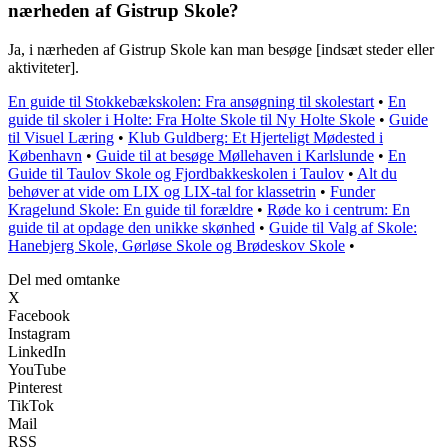
nærheden af Gistrup Skole?
Ja, i nærheden af Gistrup Skole kan man besøge [indsæt steder eller
aktiviteter].
En guide til Stokkebækskolen: Fra ansøgning til skolestart
•
En
guide til skoler i Holte: Fra Holte Skole til Ny Holte Skole
•
Guide
til Visuel Læring
•
Klub Guldberg: Et Hjerteligt Mødested i
København
•
Guide til at besøge Møllehaven i Karlslunde
•
En
Guide til Taulov Skole og Fjordbakkeskolen i Taulov
•
Alt du
behøver at vide om LIX og LIX-tal for klassetrin
•
Funder
Kragelund Skole: En guide til forældre
•
Røde ko i centrum: En
guide til at opdage den unikke skønhed
•
Guide til Valg af Skole:
Hanebjerg Skole, Gørløse Skole og Brødeskov Skole
•
Del med omtanke
X
Facebook
Instagram
LinkedIn
YouTube
Pinterest
TikTok
Mail
RSS