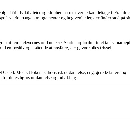
lg af fritidsaktiviteter og klubber, som eleverne kan deltage i. Fra idræ
afspejles i de mange arrangementer og begivenheder, der finder sted på s
 partnere i elevernes uddannelse. Skolen opfordrer til et tæt samarbej
til en positiv og støttende atmosfære, der gavner alles trivsel.
et Osted. Med sit fokus på holistisk uddannelse, engagerede lærere og m
e for deres børns uddannelse og udvikling.