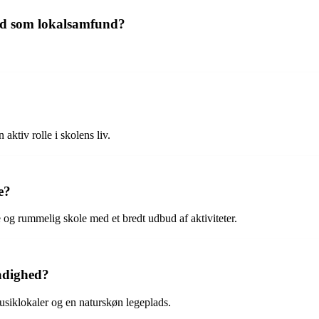
sted som lokalsamfund?
aktiv rolle i skolens liv.
e?
e og rummelig skole med et bredt udbud af aktiviteter.
rådighed?
usiklokaler og en naturskøn legeplads.