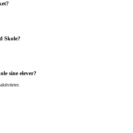
ket?
d Skole?
ole sine elever?
ktiviteter.