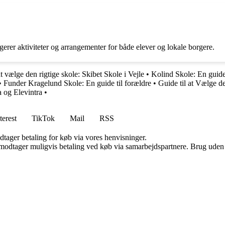
erer aktiviteter og arrangementer for både elever og lokale borgere.
at vælge den rigtige skole: Skibet Skole i Vejle
•
Kolind Skole: En guide 
•
Funder Kragelund Skole: En guide til forældre
•
Guide til at Vælge d
a og Elevintra
•
terest
TikTok
Mail
RSS
dtager betaling for køb via vores henvisninger.
tager muligvis betaling ved køb via samarbejdspartnere. Brug uden till