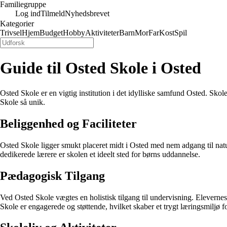
Familiegruppe
Log ind
Tilmeld
Nyhedsbrevet
Kategorier
Trivsel
Hjem
Budget
Hobby
Aktiviteter
Barn
Mor
Far
Kost
Spil
Guide til Osted Skole i Osted
Osted Skole er en vigtig institution i det idylliske samfund Osted. Skol
Skole så unik.
Beliggenhed og Faciliteter
Osted Skole ligger smukt placeret midt i Osted med nem adgang til nat
dedikerede lærere er skolen et ideelt sted for børns uddannelse.
Pædagogisk Tilgang
Ved Osted Skole vægtes en holistisk tilgang til undervisning. Elevernes
Skole er engagerede og støttende, hvilket skaber et trygt læringsmiljø fo