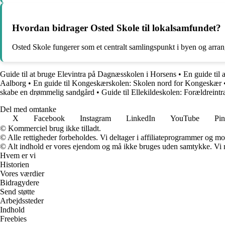
Hvordan bidrager Osted Skole til lokalsamfundet?
Osted Skole fungerer som et centralt samlingspunkt i byen og arrang
Guide til at bruge Elevintra på Dagnæsskolen i Horsens
•
En guide til 
Aalborg
•
En guide til Kongeskærskolen: Skolen nord for Kongeskær
skabe en drømmelig sandgård
•
Guide til Ellekildeskolen: Forældreintr
Del med omtanke
X
Facebook
Instagram
LinkedIn
YouTube
Pin
© Kommerciel brug ikke tilladt.
© Alle rettigheder forbeholdes. Vi deltager i affiliateprogrammer og mo
© Alt indhold er vores ejendom og må ikke bruges uden samtykke. Vi mod
Hvem er vi
Historien
Vores værdier
Bidragydere
Send støtte
Arbejdssteder
Indhold
Freebies