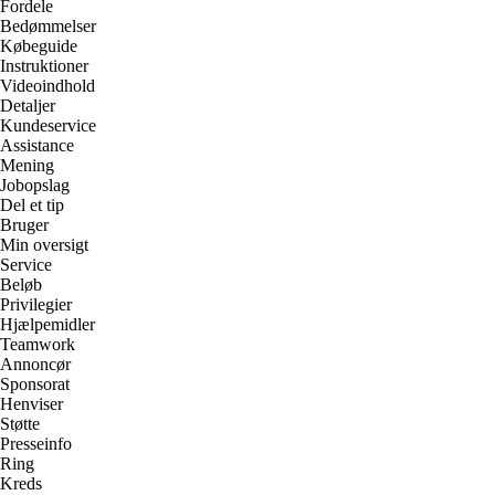
Fordele
Bedømmelser
Købeguide
Instruktioner
Videoindhold
Detaljer
Kundeservice
Assistance
Mening
Jobopslag
Del et tip
Bruger
Min oversigt
Service
Beløb
Privilegier
Hjælpemidler
Teamwork
Annoncør
Sponsorat
Henviser
Støtte
Presseinfo
Ring
Kreds