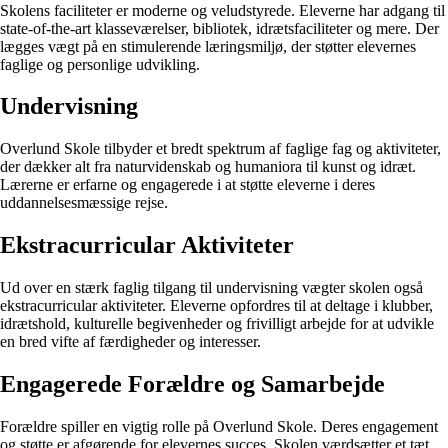
Skolens faciliteter er moderne og veludstyrede. Eleverne har adgang til
state-of-the-art klasseværelser, bibliotek, idrætsfaciliteter og mere. Der
lægges vægt på en stimulerende læringsmiljø, der støtter elevernes
faglige og personlige udvikling.
Undervisning
Overlund Skole tilbyder et bredt spektrum af faglige fag og aktiviteter,
der dækker alt fra naturvidenskab og humaniora til kunst og idræt.
Lærerne er erfarne og engagerede i at støtte eleverne i deres
uddannelsesmæssige rejse.
Ekstracurricular Aktiviteter
Ud over en stærk faglig tilgang til undervisning vægter skolen også
ekstracurricular aktiviteter. Eleverne opfordres til at deltage i klubber,
idrætshold, kulturelle begivenheder og frivilligt arbejde for at udvikle
en bred vifte af færdigheder og interesser.
Engagerede Forældre og Samarbejde
Forældre spiller en vigtig rolle på Overlund Skole. Deres engagement
og støtte er afgørende for elevernes succes. Skolen værdsætter et tæt