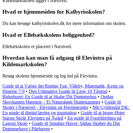
Kildemarkskolen ligger i Næstved.
Hvad er hjemmesiden for Kalbyrisskolen?
Du kan besøge kalbyrisskolen.dk for mere information om skolen.
Hvad er Ellebækskolens beliggenhed?
Ellebækskolen er placeret i Næstved.
Hvordan kan man få adgang til Elevintra på
Kildemarkskolen?
Besøg skolens hjemmeside og log ind på Elevintra.
Guide til at Vælge det Rigtige Fag: Villeby, Matematik, Kemi og
Historie 7-9
•
Den Ultimative Guide til Linje 10 Tåstrup
•
Birkehuset: En Guide til at Skabe Dit Drømmehus
•
Opdag
Skovkanten Hørning – Et Naturskønt Skattekammer
•
Guide til
Skoler i Næstved – Elevintra og Hjemmesider
•
Mit Gyldendal DK:
En guide til digital læring og inspiration
•
Guide til at bruge Øster
Starup Skole Elevintra på Ågård
•
En guide til ForældreIntra på
Lagoni Skole
•
Guide til Smukke Haver: Sådan Skaber du Din
Drømmehave i Pilehaven
•