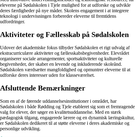
eleverne på Sødalskolen i Tjele mulighed for at udforske og udvikle
deres færdigheder på nye måder. Skolens engagement i at integrere
teknologi i undervisningen forbereder eleverne til fremtidens
udfordringer.
Aktiviteter og Fællesskab på Sødalskolen
Udover det akademiske fokus tilbyder Sødalskolen et rigt udvalg af
ekstracurriculære aktiviteter og fællesskabsbegivenheder. Elevrådet
organiserer sociale arrangementer, sportsaktiviteter og kulturelle
begivenheder, der skaber en levende og inkluderende skoleånd.
Sødalskolen værdsætter mangfoldighed og opmuntrer eleverne til at
udforske deres interesser uden for klasseværelset.
Afsluttende Bemærkninger
Som en af de førende uddannelsesinstitutioner i området, har
Sødalskolen i både Rødding og Tjele etableret sig som et fremragende
valg for elever, der søger en kvalitetsuddannelse. Med en stærk
pædagogisk tilgang, engagerede lærere og en dynamisk læringskultur,
er Sødalskolen dedikeret til at støtte eleverne i deres akademiske og
personlige udvikling.