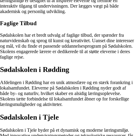
læringsmiljø er designet til at inspirere eleverne og fremme en
interaktiv tilgang til undervisningen. Der lægges vægt på både
akademisk og personlig udvikling.
Faglige Tilbud
Sødalskolen har et bredt udvalg af faglige tilbud, der spænder fra
naturvidenskab og sprog til kunst og kreativitet. Uanset dine interesser
og mål, vil du finde et passende uddannelsesprogram på Sødalskolen.
Skolens engagerede lærere er dedikerede til at støtte eleverne i deres
faglige rejse.
Sødalskolen i Rødding
Afdelingen i Rødding har en unik atmosfære og en stærk forankring i
lokalsamfundet. Eleverne på Sødalskolen i Rødding nyder godt af
både by- og naturliv, hvilket skaber en alsidig læringsoplevelse.
Skolens tætte forbindelse til lokalsamfundet åbner op for forskellige
læringsmuligheder og aktiviteter.
Sødalskolen i Tjele
Sødalskolen i Tjele byder på et dynamisk og moderne læringsmiljø.
Med innovative undervisningsmetoder og teknologiske ressourcer, får