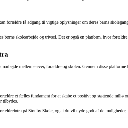
r kan forældre få adgang til vigtige oplysninger om deres barns skole
eres børns skolearbejde og trivsel. Det er også en platform, hvor forældr
tra
 samarbejde mellem elever, forældre og skolen. Gennem disse platforme 
rældre et fælles fundament for at skabe et positivt og støttende miljø 
r tilbydes.
orældreintra på Stouby Skole, og at du vil nyde godt af de muligheder, di