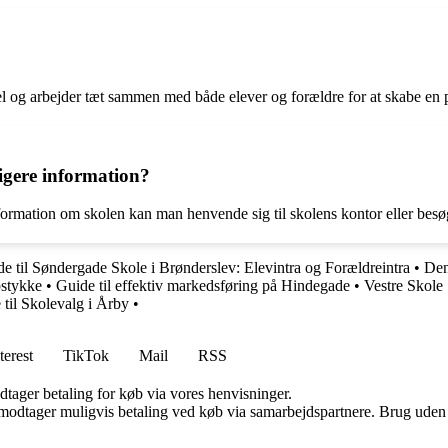
l og arbejder tæt sammen med både elever og forældre for at skabe en p
gere information?
nformation om skolen kan man henvende sig til skolens kontor eller bes
e til Søndergade Skole i Brønderslev: Elevintra og Forældreintra
•
Den
pstykke
•
Guide til effektiv markedsføring på Hindegade
•
Vestre Skole
 til Skolevalg i Årby
•
terest
TikTok
Mail
RSS
dtager betaling for køb via vores henvisninger.
tager muligvis betaling ved køb via samarbejdspartnere. Brug uden till