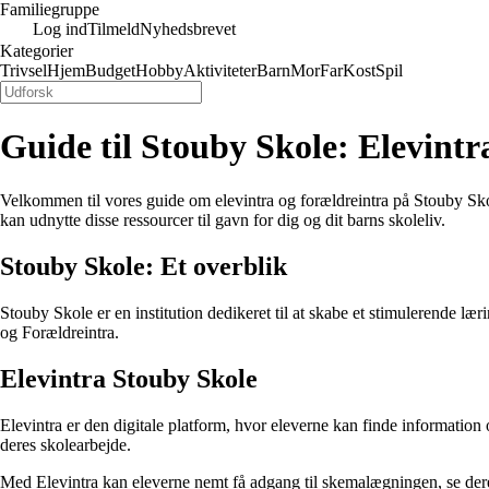
Familiegruppe
Log ind
Tilmeld
Nyhedsbrevet
Kategorier
Trivsel
Hjem
Budget
Hobby
Aktiviteter
Barn
Mor
Far
Kost
Spil
Guide til Stouby Skole: Elevintr
Velkommen til vores guide om elevintra og forældreintra på Stouby Skol
kan udnytte disse ressourcer til gavn for dig og dit barns skoleliv.
Stouby Skole: Et overblik
Stouby Skole er en institution dedikeret til at skabe et stimulerende læ
og Forældreintra.
Elevintra Stouby Skole
Elevintra er den digitale platform, hvor eleverne kan finde information 
deres skolearbejde.
Med Elevintra kan eleverne nemt få adgang til skemalægningen, se deres