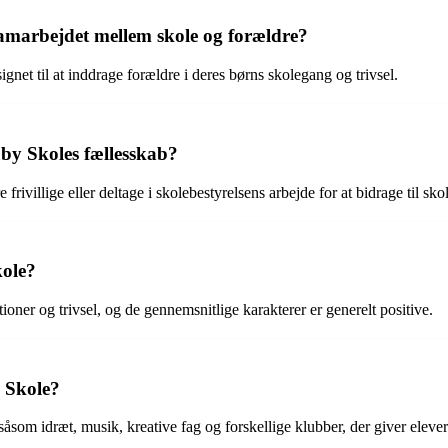
 samarbejdet mellem skole og forældre?
gnet til at inddrage forældre i deres børns skolegang og trivsel.
by Skoles fællesskab?
rivillige eller deltage i skolebestyrelsens arbejde for at bidrage til sko
kole?
ner og trivsel, og de gennemsnitlige karakterer er generelt positive.
y Skole?
åsom idræt, musik, kreative fag og forskellige klubber, der giver elever