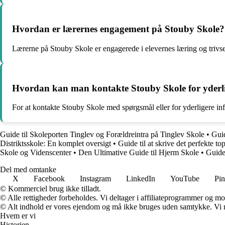
Hvordan er lærernes engagement på Stouby Skole?
Lærerne på Stouby Skole er engagerede i elevernes læring og trivse
Hvordan kan man kontakte Stouby Skole for yderli
For at kontakte Stouby Skole med spørgsmål eller for yderligere i
Guide til Skoleporten Tinglev og Forældreintra på Tinglev Skole
•
Guid
Distriktsskole: En komplet oversigt
•
Guide til at skrive det perfekte to
Skole og Videnscenter
•
Den Ultimative Guide til Hjerm Skole
•
Guide
Del med omtanke
X
Facebook
Instagram
LinkedIn
YouTube
Pin
© Kommerciel brug ikke tilladt.
© Alle rettigheder forbeholdes. Vi deltager i affiliateprogrammer og mo
© Alt indhold er vores ejendom og må ikke bruges uden samtykke. Vi mod
Hvem er vi
Historien