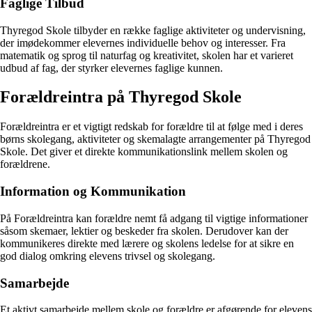
Faglige Tilbud
Thyregod Skole tilbyder en række faglige aktiviteter og undervisning,
der imødekommer elevernes individuelle behov og interesser. Fra
matematik og sprog til naturfag og kreativitet, skolen har et varieret
udbud af fag, der styrker elevernes faglige kunnen.
Forældreintra på Thyregod Skole
Forældreintra er et vigtigt redskab for forældre til at følge med i deres
børns skolegang, aktiviteter og skemalagte arrangementer på Thyregod
Skole. Det giver et direkte kommunikationslink mellem skolen og
forældrene.
Information og Kommunikation
På Forældreintra kan forældre nemt få adgang til vigtige informationer
såsom skemaer, lektier og beskeder fra skolen. Derudover kan der
kommunikeres direkte med lærere og skolens ledelse for at sikre en
god dialog omkring elevens trivsel og skolegang.
Samarbejde
Et aktivt samarbejde mellem skole og forældre er afgørende for elevens