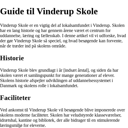
Guide til Vinderup Skole
Vinderup Skole er en vigtig del af lokalsamfundet i Vinderup. Skolen
har en lang historie og har gennem årene været et centrum for
uddannelse, læring og fællesskab. I denne artikel vil vi udforske, hvad
der gør Vinderup Skole så speciel, og hvad besøgende kan forvente,
når de træder ind på skolens område.
Historie
Vinderup Skole blev grundlagt i år [indsæt årstal], og siden da har
skolen været et samlingspunkt for mange generationer af elever.
Skolens historie afspejler udviklingen af uddannelsessystemet i
Danmark og skolens rolle i lokalsamfundet.
Faciliteter
Ved ankomst til Vinderup Skole vil besøgende blive imponerede over
skolens moderne faciliteter. Skolen har veludstyrede klasseværelser,
idrætshal, kantine og bibliotek, der alle bidrager til en stimulerende
læringsmiljø for eleverne.