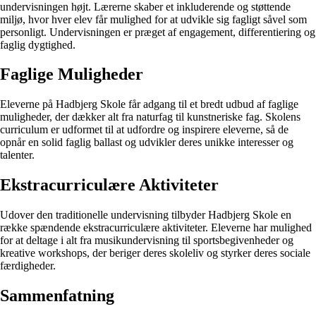
undervisningen højt. Lærerne skaber et inkluderende og støttende
miljø, hvor hver elev får mulighed for at udvikle sig fagligt såvel som
personligt. Undervisningen er præget af engagement, differentiering og
faglig dygtighed.
Faglige Muligheder
Eleverne på Hadbjerg Skole får adgang til et bredt udbud af faglige
muligheder, der dækker alt fra naturfag til kunstneriske fag. Skolens
curriculum er udformet til at udfordre og inspirere eleverne, så de
opnår en solid faglig ballast og udvikler deres unikke interesser og
talenter.
Ekstracurriculære Aktiviteter
Udover den traditionelle undervisning tilbyder Hadbjerg Skole en
række spændende ekstracurriculære aktiviteter. Eleverne har mulighed
for at deltage i alt fra musikundervisning til sportsbegivenheder og
kreative workshops, der beriger deres skoleliv og styrker deres sociale
færdigheder.
Sammenfatning