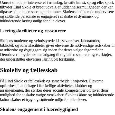
Uanset om du er interesseret i naturfag, kreativ kunst, sprog eller sport,
tilbyder Lind Skole et bredt udvalg af uddannelsesmuligheder, der kan
tilpasses dine interesser og ambitioner. Skolens dedikerede undervisere
og støttende personale er engageret i at skabe et dynamisk og
inkluderende læringsmiljø for alle elever.
Læringsfaciliteter og ressourcer
Skolens moderne og veludstyrede klasseværelser, laboratorier,
bibliotek og idrætsfaciliteter giver eleverne de nødvendige redskaber til
at udforske og dygtiggøre sig inden for deres valgte fagområder.
Derudover tilbyder skolen adgang til digitale ressourcer og værktøjer,
der understøtter elevernes læring og forskning.
Skoleliv og fællesskab
På Lind Skole er fællesskab og samarbejde i højsædet. Eleverne
opfordres til at deltage i forskellige aktiviteter, klubber og
arrangementer, der styrker deres sociale kompetencer og giver dem
mulighed for at skabe varige venskaber. Skolens åbne og inkluderende
kultur skaber et trygt og støttende miljø for alle elever.
Skolens engagement i bæredygtighed