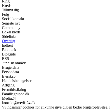
Ring
Kreds
Tilknyt dig
Følg
Social kontakt
Seneste nyt
Community
Lokal kreds
Sidelinks
Oversigt
Indlæg
Bibliotek
Blogside
RSS
Juridisk område
Brugerdata
Persondata
Ejerskab
Handelsbetingelser
Adgang
Fremtidssikring
Familiegruppe.dk
Media24
kontakt@media24.dk
Vi indsamler cookies for at kunne give dig en bedre brugeroplevelse.