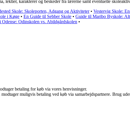
, lektier, karakterer og beskeder fra lærerne samt eventuelle skoleaktiv
dested Skole: Skoleporten, Adgang og Aktiviteter
•
Vestervig Skole: En 
kole i Køge
•
En Guide til Sebber Skole
•
Guide til Maribo Byskole: Al
 i Odense: Odinskolen vs. Abildgårdskolen
•
odtager betaling for køb via vores henvisninger.
odtager muligvis betaling ved køb via samarbejdspartnere. Brug uden ti