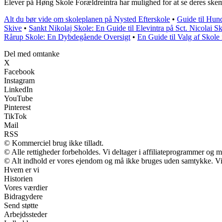
Elever på Høng Skole Forældreintra har mulighed for at se deres skema
Alt du bør vide om skoleplanen på Nysted Efterskole
•
Guide til Hun
Skive
•
Sankt Nikolaj Skole: En Guide til Elevintra på Sct. Nicolai S
Rårup Skole: En Dybdegående Oversigt
•
En Guide til Valg af Skole
Del med omtanke
X
Facebook
Instagram
LinkedIn
YouTube
Pinterest
TikTok
Mail
RSS
© Kommerciel brug ikke tilladt.
© Alle rettigheder forbeholdes. Vi deltager i affiliateprogrammer og m
© Alt indhold er vores ejendom og må ikke bruges uden samtykke. Vi m
Hvem er vi
Historien
Vores værdier
Bidragydere
Send støtte
Arbejdssteder