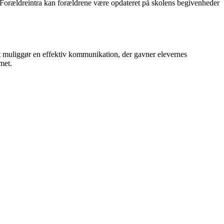
g Forældreintra kan forældrene være opdateret på skolens begivenheder
et muliggør en effektiv kommunikation, der gavner elevernes
met.