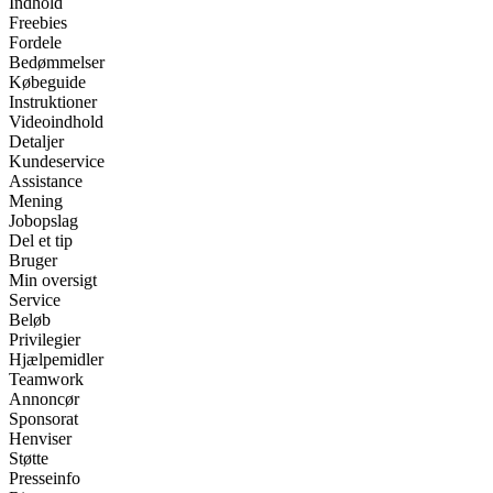
Indhold
Freebies
Fordele
Bedømmelser
Købeguide
Instruktioner
Videoindhold
Detaljer
Kundeservice
Assistance
Mening
Jobopslag
Del et tip
Bruger
Min oversigt
Service
Beløb
Privilegier
Hjælpemidler
Teamwork
Annoncør
Sponsorat
Henviser
Støtte
Presseinfo