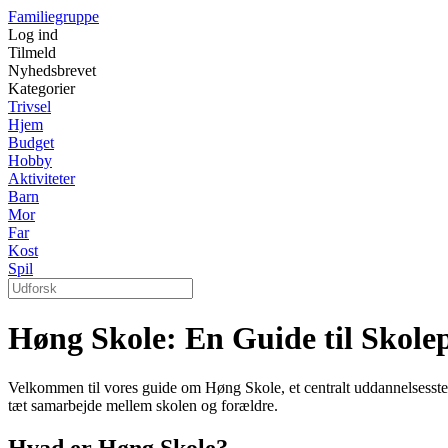
Familiegruppe
Log ind
Tilmeld
Nyhedsbrevet
Kategorier
Trivsel
Hjem
Budget
Hobby
Aktiviteter
Barn
Mor
Far
Kost
Spil
Høng Skole: En Guide til Skole
Velkommen til vores guide om Høng Skole, et centralt uddannelsesste
tæt samarbejde mellem skolen og forældre.
Hvad er Høng Skole?