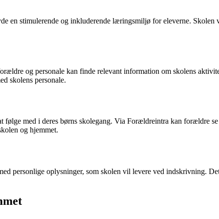
en stimulerende og inkluderende læringsmiljø for eleverne. Skolen væg
forældre og personale kan finde relevant information om skolens aktivi
ed skolens personale.
 at følge med i deres børns skolegang. Via Forældreintra kan forældre s
m skolen og hjemmet.
d personlige oplysninger, som skolen vil levere ved indskrivning. Det er
mmet