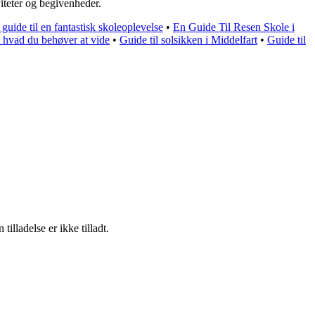
iteter og begivenheder.
guide til en fantastisk skoleoplevelse
•
En Guide Til Resen Skole i
t hvad du behøver at vide
•
Guide til solsikken i Middelfart
•
Guide til
lladelse er ikke tilladt.