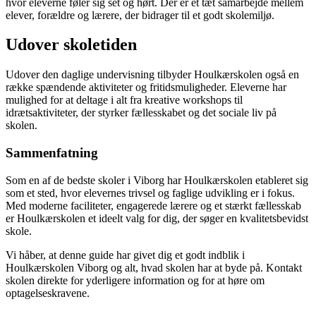
hvor eleverne føler sig set og hørt. Der er et tæt samarbejde mellem
elever, forældre og lærere, der bidrager til et godt skolemiljø.
Udover skoletiden
Udover den daglige undervisning tilbyder Houlkærskolen også en
række spændende aktiviteter og fritidsmuligheder. Eleverne har
mulighed for at deltage i alt fra kreative workshops til
idrætsaktiviteter, der styrker fællesskabet og det sociale liv på
skolen.
Sammenfatning
Som en af de bedste skoler i Viborg har Houlkærskolen etableret sig
som et sted, hvor elevernes trivsel og faglige udvikling er i fokus.
Med moderne faciliteter, engagerede lærere og et stærkt fællesskab
er Houlkærskolen et ideelt valg for dig, der søger en kvalitetsbevidst
skole.
Vi håber, at denne guide har givet dig et godt indblik i
Houlkærskolen Viborg og alt, hvad skolen har at byde på. Kontakt
skolen direkte for yderligere information og for at høre om
optagelseskravene.