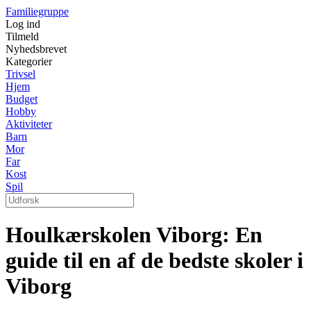
Familiegruppe
Log ind
Tilmeld
Nyhedsbrevet
Kategorier
Trivsel
Hjem
Budget
Hobby
Aktiviteter
Barn
Mor
Far
Kost
Spil
Houlkærskolen Viborg: En
guide til en af de bedste skoler i
Viborg