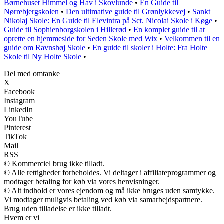
Børnehuset Himmel og Hav i Skovlunde
•
En Guide til
Nørrebjergskolen
•
Den ultimative guide til Grønlykkevej
•
Sankt
Nikolaj Skole: En Guide til Elevintra på Sct. Nicolai Skole i Køge
•
Guide til Sophienborgskolen i Hillerød
•
En komplet guide til at
oprette en hjemmeside for Seden Skole med Wix
•
Velkommen til en
guide om Ravnshøj Skole
•
En guide til skoler i Holte: Fra Holte
Skole til Ny Holte Skole
•
Del med omtanke
X
Facebook
Instagram
LinkedIn
YouTube
Pinterest
TikTok
Mail
RSS
© Kommerciel brug ikke tilladt.
© Alle rettigheder forbeholdes. Vi deltager i affiliateprogrammer og
modtager betaling for køb via vores henvisninger.
© Alt indhold er vores ejendom og må ikke bruges uden samtykke.
Vi modtager muligvis betaling ved køb via samarbejdspartnere.
Brug uden tilladelse er ikke tilladt.
Hvem er vi