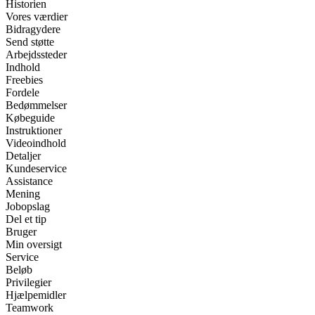
Historien
Vores værdier
Bidragydere
Send støtte
Arbejdssteder
Indhold
Freebies
Fordele
Bedømmelser
Købeguide
Instruktioner
Videoindhold
Detaljer
Kundeservice
Assistance
Mening
Jobopslag
Del et tip
Bruger
Min oversigt
Service
Beløb
Privilegier
Hjælpemidler
Teamwork