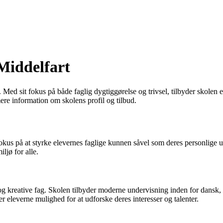
 Middelfart
Med sit fokus på både faglig dygtiggørelse og trivsel, tilbyder skolen et
mere information om skolens profil og tilbud.
 fokus på at styrke elevernes faglige kunnen såvel som deres personlige
ljø for alle.
 og kreative fag. Skolen tilbyder moderne undervisning inden for dans
er eleverne mulighed for at udforske deres interesser og talenter.