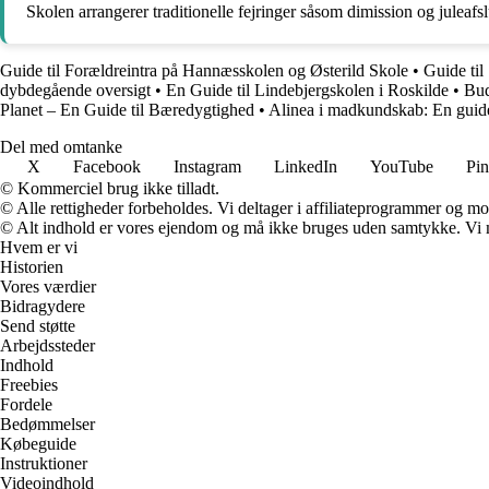
Skolen arrangerer traditionelle fejringer såsom dimission og juleafsl
Guide til Forældreintra på Hannæsskolen og Østerild Skole
•
Guide til
dybdegående oversigt
•
En Guide til Lindebjergskolen i Roskilde
•
Bud
Planet – En Guide til Bæredygtighed
•
Alinea i madkundskab: En guide 
Del med omtanke
X
Facebook
Instagram
LinkedIn
YouTube
Pin
© Kommerciel brug ikke tilladt.
© Alle rettigheder forbeholdes. Vi deltager i affiliateprogrammer og mo
© Alt indhold er vores ejendom og må ikke bruges uden samtykke. Vi mod
Hvem er vi
Historien
Vores værdier
Bidragydere
Send støtte
Arbejdssteder
Indhold
Freebies
Fordele
Bedømmelser
Købeguide
Instruktioner
Videoindhold