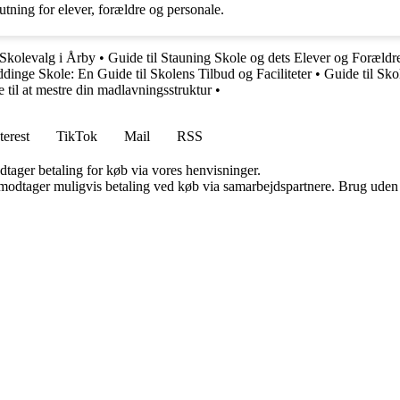
utning for elever, forældre og personale.
 Skolevalg i Årby
•
Guide til Stauning Skole og dets Elever og Forældr
dinge Skole: En Guide til Skolens Tilbud og Faciliteter
•
Guide til Sk
til at mestre din madlavningsstruktur
•
terest
TikTok
Mail
RSS
dtager betaling for køb via vores henvisninger.
tager muligvis betaling ved køb via samarbejdspartnere. Brug uden till