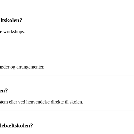
æltskolen?
ive workshops.
møder og arrangementer.
len?
em eller ved henvendelse direkte til skolen.
llebæltskolen?