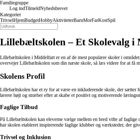
Familiegruppe
Log ind
Tilmeld
Nyhedsbrevet
Kategorier
Trivsel
Hjem
Budget
Hobby
Aktiviteter
Barn
Mor
Far
Kost
Spil
Lillebæltskolen – Et Skolevalg i
Lillebæltskolen i Middelfart er en af de mest populære skoler i området. 
overvejer Lillebæltskolen som din næste skole, så læs videre for at få 
Skolens Profil
Lillebæltskolen har et ry for at være en inkluderende skole, der sætter
lærere højt og stræber efter at skabe et positivt og motiverende læringsmi
Faglige Tilbud
På Lillebæltskolen kan eleverne vælge mellem en bred vifte af faglige
har skolen etableret inspirerende faglige klubber og værksteder, der giv
Trivsel og Inklusion