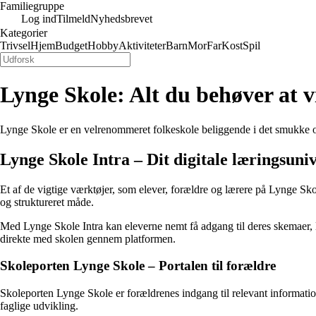
Familiegruppe
Log ind
Tilmeld
Nyhedsbrevet
Kategorier
Trivsel
Hjem
Budget
Hobby
Aktiviteter
Barn
Mor
Far
Kost
Spil
Lynge Skole: Alt du behøver at 
Lynge Skole er en velrenommeret folkeskole beliggende i det smukke om
Lynge Skole Intra – Dit digitale læringsuni
Et af de vigtige værktøjer, som elever, forældre og lærere på Lynge Sko
og struktureret måde.
Med Lynge Skole Intra kan eleverne nemt få adgang til deres skemaer, l
direkte med skolen gennem platformen.
Skoleporten Lynge Skole – Portalen til forældre
Skoleporten Lynge Skole er forældrenes indgang til relevant informatio
faglige udvikling.