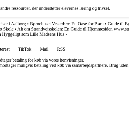
ndre ressourcer, der understøtter elevernes læring og trivsel.
elser i Aalborg
•
Børnehuset Vesterbro: En Oase for Børn
•
Guide til 
xø Skole
•
Alt om Strandvejsskolen: En Guide til Hjemmesiden www.st
em Hyggeligt som Lille Madsens Hus
•
terest
TikTok
Mail
RSS
dtager betaling for køb via vores henvisninger.
tager muligvis betaling ved køb via samarbejdspartnere. Brug uden till