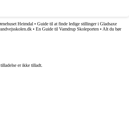
Børnehuset Heimdal
•
Guide til at finde ledige stillinger i Gladsaxe
randvejsskolen.dk
•
En Guide til Vamdrup Skoleporten
•
Alt du bør
adelse er ikke tilladt.