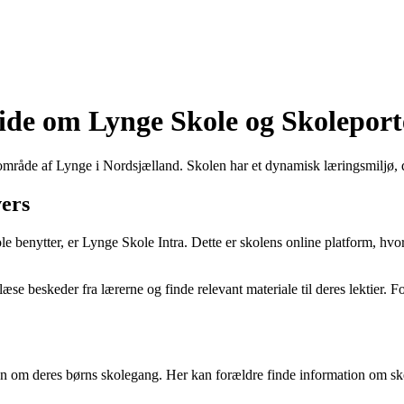
vide om Lynge Skole og Skolepor
råde af Lynge i Nordsjælland. Skolen har et dynamisk læringsmiljø, der
vers
le benytter, er Lynge Skole Intra. Dette er skolens online platform, hv
æse beskeder fra lærerne og finde relevant materiale til deres lektier
n om deres børns skolegang. Her kan forældre finde information om skem