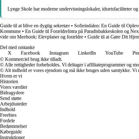
Lynge Skole har moderne undervisningslokaler, idrætsfaciliteter og a
Guide til at blive en dygtig sekretær
•
Sofieindalen: En Guide til Oplev
Kommune
•
En Guide til ForældreIntra på Paradisbakkeskolen og Ne
vide om Meebook: Elevplaner og forældre
•
Guide til at Gøre Dit Hj
Del med omtanke
X
Facebook
Instagram
LinkedIn
YouTube
Pin
© Kommerciel brug ikke tilladt.
© Alle rettigheder forbeholdes. Vi deltager i affiliateprogrammer og mo
© Alt indhold er vores ejendom og må ikke bruges uden samtykke. Vi mod
Hvem er vi
Historien
Vores værdier
Bidragydere
Send støtte
Arbejdssteder
Indhold
Freebies
Fordele
Bedømmelser
Købeguide
Instruktioner