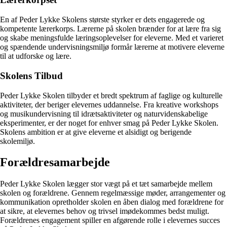
En af Peder Lykke Skolens største styrker er dets engagerede og
kompetente lærerkorps. Lærerne på skolen brænder for at lære fra sig
og skabe meningsfulde læringsoplevelser for eleverne. Med et varieret
og spændende undervisningsmiljø formår lærerne at motivere eleverne
til at udforske og lære.
Skolens Tilbud
Peder Lykke Skolen tilbyder et bredt spektrum af faglige og kulturelle
aktiviteter, der beriger elevernes uddannelse. Fra kreative workshops
og musikundervisning til idrætsaktiviteter og naturvidenskabelige
eksperimenter, er der noget for enhver smag på Peder Lykke Skolen.
Skolens ambition er at give eleverne et alsidigt og berigende
skolemiljø.
Forældresamarbejde
Peder Lykke Skolen lægger stor vægt på et tæt samarbejde mellem
skolen og forældrene. Gennem regelmæssige møder, arrangementer og
kommunikation opretholder skolen en åben dialog med forældrene for
at sikre, at elevernes behov og trivsel imødekommes bedst muligt.
Forældrenes engagement spiller en afgørende rolle i elevernes succes