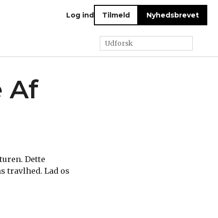
Log ind
Tilmeld
Nyhedsbrevet
 Af
turen. Dette
s travlhed. Lad os