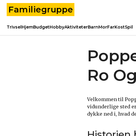
Familiegruppe
Trivsel
Hjem
Budget
Hobby
Aktiviteter
Barn
Mor
Far
Kost
Spil
Poppe
Ro O
Velkommen til Poppe
vidunderlige sted er
dykke ned i, hvad d
Historien