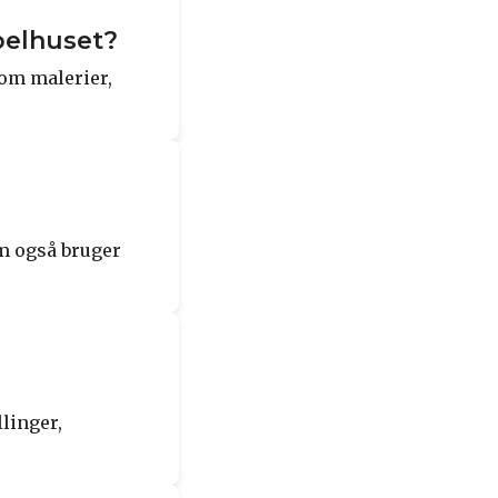
pelhuset?
om malerier,
m også bruger
linger,