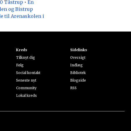
10 Tåstrup
•
En
len og Bistrup
e til Arenaskolen i
Kreds
Sidelinks
Tilknyt dig
Oversigt
Følg
Indlæg
Social kontakt
Bibliotek
Seneste nyt
Blogside
Community
RSS
Lokal kreds