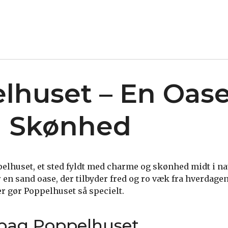
lhuset – En Oase
g Skønhed
lhuset, et sted fyldt med charme og skønhed midt i na
 en sand oase, der tilbyder fred og ro væk fra hverdagen
er gør Poppelhuset så specielt.
 bag Poppelhuset