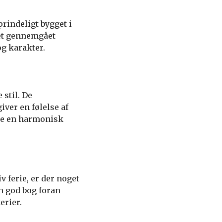
prindeligt bygget i
set gennemgået
g karakter.
 stil. De
ver en følelse af
be en harmonisk
 ferie, er der noget
en god bog foran
erier.