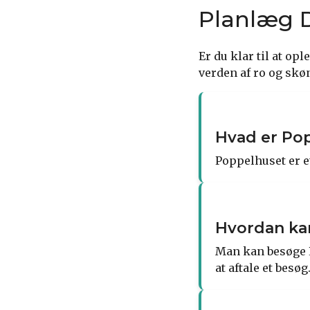
Planlæg D
Er du klar til at op
verden af ro og skø
Hvad er Po
Poppelhuset er e
Hvordan ka
Man kan besøge P
at aftale et besøg