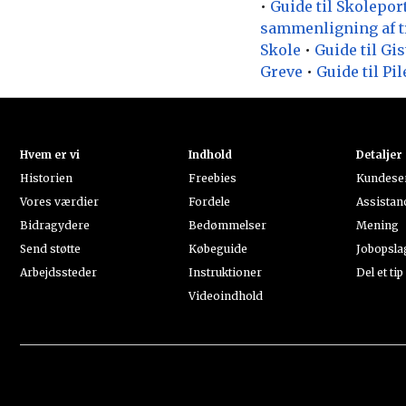
•
Guide til Skolepor
sammenligning af t
Skole
•
Guide til Gi
Greve
•
Guide til P
Hvem er vi
Indhold
Detaljer
Historien
Freebies
Kundese
Vores værdier
Fordele
Assistan
Bidragydere
Bedømmelser
Mening
Send støtte
Købeguide
Jobopsla
Arbejdssteder
Instruktioner
Del et tip
Videoindhold