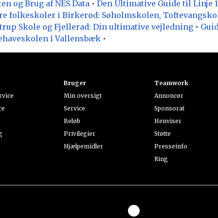
ten og Brug af NES Data
•
Den Ultimative Guide til Linje 
re folkeskoler i Birkerød: Søholmskolen, Toftevangsko
strup Skole og Fjellerad: Din ultimative vejledning
•
Guid
ilehaveskolen i Vallensbæk
•
Bruger
Teamwork
rvice
Min oversigt
Annoncør
ce
Service
Sponsorat
Beløb
Henviser
g
Privilegier
Støtte
Hjælpemidler
Presseinfo
Ring