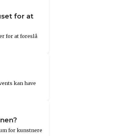
et for at
 for at foreslå
events kan have
enen?
 rum for kunstnere