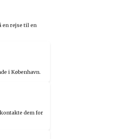
 en rejse til en
nde i København.
 kontakte dem for