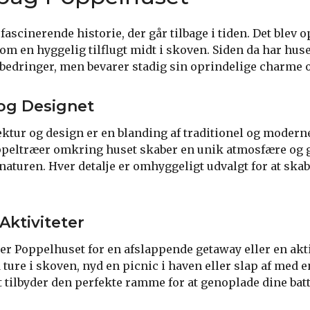
ascinerende historie, der går tilbage i tiden. Det blev o
som en hyggelig tilflugt midt i skoven. Siden da har hu
bedringer, men bevarer stadig sin oprindelige charme o
og Designet
ktur og design er en blanding af traditionel og moderne
peltræer omkring huset skaber en unik atmosfære og gi
uren. Hver detalje er omhyggeligt udvalgt for at ska
 Aktiviteter
r Poppelhuset for en afslappende getaway eller en aktiv
ture i skoven, nyd en picnic i haven eller slap af med 
 tilbyder den perfekte ramme for at genoplade dine batt