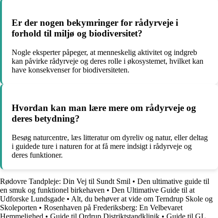
Er der nogen bekymringer for rådyrveje i
forhold til miljø og biodiversitet?
Nogle eksperter påpeger, at menneskelig aktivitet og indgreb
kan påvirke rådyrveje og deres rolle i økosystemet, hvilket kan
have konsekvenser for biodiversiteten.
Hvordan kan man lære mere om rådyrveje og
deres betydning?
Besøg naturcentre, læs litteratur om dyreliv og natur, eller deltag
i guidede ture i naturen for at få mere indsigt i rådyrveje og
deres funktioner.
Rødovre Tandpleje: Din Vej til Sundt Smil
•
Den ultimative guide til
en smuk og funktionel birkehaven
•
Den Ultimative Guide til at
Udforske Lundsgade
•
Alt, du behøver at vide om Terndrup Skole og
Skoleporten
•
Rosenhaven på Frederiksberg: En Velbevaret
Hemmelighed
•
Guide til Ordrup Distriktstandklinik
•
Guide til GL