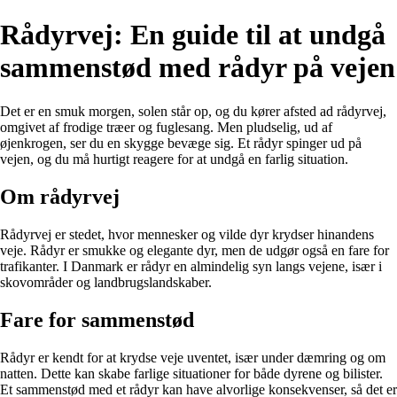
Rådyrvej: En guide til at undgå
sammenstød med rådyr på vejen
Det er en smuk morgen, solen står op, og du kører afsted ad rådyrvej,
omgivet af frodige træer og fuglesang. Men pludselig, ud af
øjenkrogen, ser du en skygge bevæge sig. Et rådyr spinger ud på
vejen, og du må hurtigt reagere for at undgå en farlig situation.
Om rådyrvej
Rådyrvej er stedet, hvor mennesker og vilde dyr krydser hinandens
veje. Rådyr er smukke og elegante dyr, men de udgør også en fare for
trafikanter. I Danmark er rådyr en almindelig syn langs vejene, især i
skovområder og landbrugslandskaber.
Fare for sammenstød
Rådyr er kendt for at krydse veje uventet, især under dæmring og om
natten. Dette kan skabe farlige situationer for både dyrene og bilister.
Et sammenstød med et rådyr kan have alvorlige konsekvenser, så det er