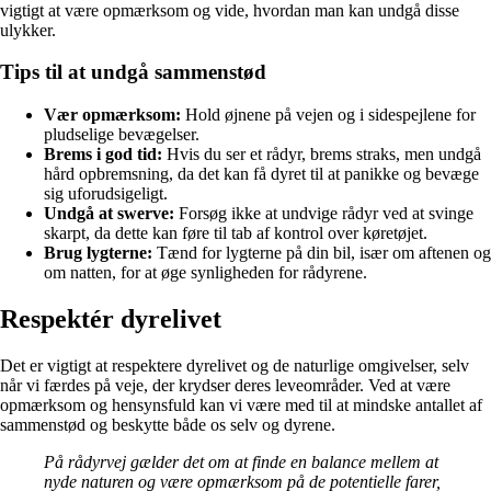
vigtigt at være opmærksom og vide, hvordan man kan undgå disse
ulykker.
Tips til at undgå sammenstød
Vær opmærksom:
Hold øjnene på vejen og i sidespejlene for
pludselige bevægelser.
Brems i god tid:
Hvis du ser et rådyr, brems straks, men undgå
hård opbremsning, da det kan få dyret til at panikke og bevæge
sig uforudsigeligt.
Undgå at swerve:
Forsøg ikke at undvige rådyr ved at svinge
skarpt, da dette kan føre til tab af kontrol over køretøjet.
Brug lygterne:
Tænd for lygterne på din bil, især om aftenen og
om natten, for at øge synligheden for rådyrene.
Respektér dyrelivet
Det er vigtigt at respektere dyrelivet og de naturlige omgivelser, selv
når vi færdes på veje, der krydser deres leveområder. Ved at være
opmærksom og hensynsfuld kan vi være med til at mindske antallet af
sammenstød og beskytte både os selv og dyrene.
På rådyrvej gælder det om at finde en balance mellem at
nyde naturen og være opmærksom på de potentielle farer,