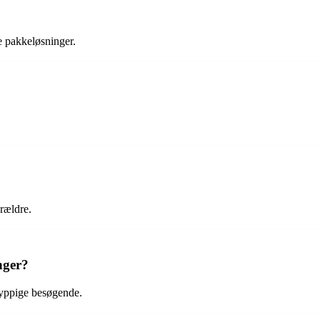
e pakkeløsninger.
orældre.
nger?
hyppige besøgende.