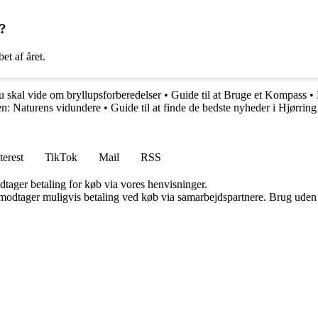
t?
et af året.
u skal vide om bryllupsforberedelser
•
Guide til at Bruge et Kompass
•
en: Naturens vidundere
•
Guide til at finde de bedste nyheder i Hjørring
terest
TikTok
Mail
RSS
dtager betaling for køb via vores henvisninger.
tager muligvis betaling ved køb via samarbejdspartnere. Brug uden till