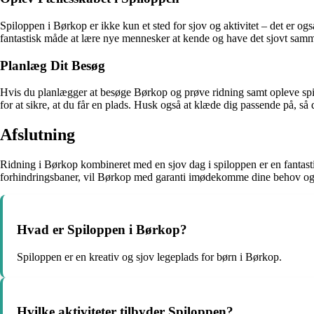
Spiloppen i Børkop er ikke kun et sted for sjov og aktivitet – det er o
fantastisk måde at lære nye mennesker at kende og have det sjovt sam
Planlæg Dit Besøg
Hvis du planlægger at besøge Børkop og prøve ridning samt opleve spilo
for at sikre, at du får en plads. Husk også at klæde dig passende på, så
Afslutning
Ridning i Børkop kombineret med en sjov dag i spiloppen er en fantastis
forhindringsbaner, vil Børkop med garanti imødekomme dine behov og
Hvad er Spiloppen i Børkop?
Spiloppen er en kreativ og sjov legeplads for børn i Børkop.
Hvilke aktiviteter tilbyder Spiloppen?