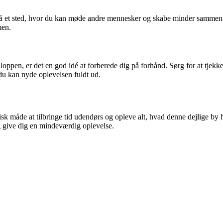
gså et sted, hvor du kan møde andre mennesker og skabe minder sammen. F
men.
ppen, er det en god idé at forberede dig på forhånd. Sørg for at tjekke
 du kan nyde oplevelsen fuldt ud.
k måde at tilbringe tid udendørs og opleve alt, hvad denne dejlige by ha
 give dig en mindeværdig oplevelse.