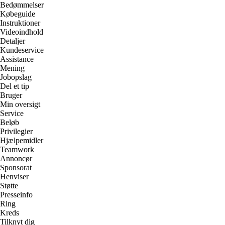
Bedømmelser
Købeguide
Instruktioner
Videoindhold
Detaljer
Kundeservice
Assistance
Mening
Jobopslag
Del et tip
Bruger
Min oversigt
Service
Beløb
Privilegier
Hjælpemidler
Teamwork
Annoncør
Sponsorat
Henviser
Støtte
Presseinfo
Ring
Kreds
Tilknyt dig