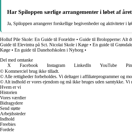
Har Spiloppen særlige arrangementer i løbet af åre
Ja, Spiloppen arrangerer forskellige begivenheder og aktiviteter i løb
Holluf Pile Skole: En Guide til Forældre
•
Guide til Brolopperne: Alt d
Guide til Elevintra på Sct. Nicolai Skole i Køge
•
En guide til Grøndal
Køge
•
En guide til Danehofskolen i Nyborg
•
Del med omtanke
X
Facebook
Instagram
LinkedIn
YouTube
Pin
© Kommerciel brug ikke tilladt.
© Alle rettigheder forbeholdes. Vi deltager i affiliateprogrammer og mo
© Alt indhold er vores ejendom og må ikke bruges uden samtykke. Vi mod
Hvem er vi
Historien
Vores værdier
Bidragydere
Send støtte
Arbejdssteder
Indhold
Freebies
Fordele