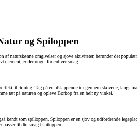
Natur og Spiloppen
af naturskønne omgivelser og sjove aktiviteter, herunder det populær
ovt element, er der noget for enhver smag.
rfekt til ridning. Tag på en afslappende tur gennem skovene, langs mark
mme tæt på naturen og opleve Børkop fra en helt ny vinkel.
gså kendt som spilloppen. Spiloppen er en sjov og udfordrende legeplads
er passer til din smag i spiloppen.