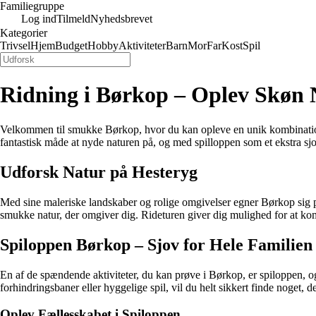
Familiegruppe
Log ind
Tilmeld
Nyhedsbrevet
Kategorier
Trivsel
Hjem
Budget
Hobby
Aktiviteter
Barn
Mor
Far
Kost
Spil
Ridning i Børkop – Oplev Skøn 
Velkommen til smukke Børkop, hvor du kan opleve en unik kombination 
fantastisk måde at nyde naturen på, og med spilloppen som et ekstra sj
Udforsk Natur på Hesteryg
Med sine maleriske landskaber og rolige omgivelser egner Børkop sig pe
smukke natur, der omgiver dig. Rideturen giver dig mulighed for at ko
Spiloppen Børkop – Sjov for Hele Familien
En af de spændende aktiviteter, du kan prøve i Børkop, er spiloppen, o
forhindringsbaner eller hyggelige spil, vil du helt sikkert finde noget, d
Oplev Fællesskabet i Spiloppen