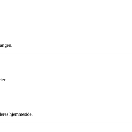
gangen.
ter.
 deres hjemmeside.