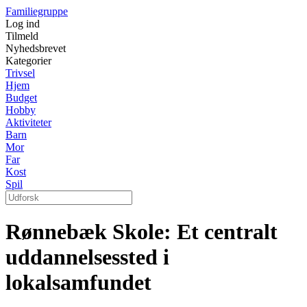
Familiegruppe
Log ind
Tilmeld
Nyhedsbrevet
Kategorier
Trivsel
Hjem
Budget
Hobby
Aktiviteter
Barn
Mor
Far
Kost
Spil
Rønnebæk Skole: Et centralt
uddannelsessted i
lokalsamfundet