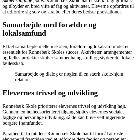
Skolens faglige fokus
: Rønnebæk Skole har et stærkt fagligt fokus
og tilbyder en bred vifte af fag og aktiviteter. Eleverne opfordres til
at udfordre sig selv og stræbe efter deres bedste præstationer.
Samarbejde med forældre og
lokalsamfund
Et tæt samarbejde mellem skolen, forældre og lokalsamfundet er
essentielt for Rønnebæk Skoles succes. Aktiviteter, arrangementer
og fælles projekter skaber sammenhængskraft og styrker det lokale
fællesskab.
Samarbejde og dialog er nøglen til en stærk skole-hjem
relation.
Elevernes trivsel og udvikling
Rønnebæk Skole prioriterer elevernes trivsel og udvikling højt.
Gennem en helhedsorienteret tilgang støttes elevernes sociale,
faglige og personlige udvikling, så de kan blive velfungerende
borgere i samfundet.
Parathed til fremtiden
: Rønnebæk Skole har til formål at ruste
eleverne til fremtiden ved at udfordre dem fagligt og personligt.