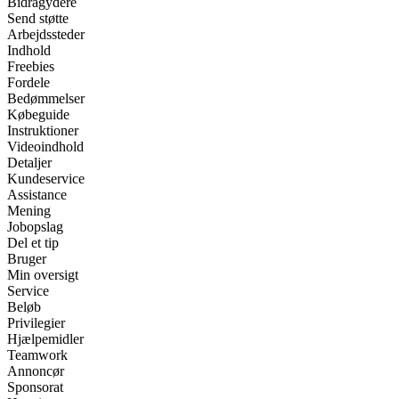
Bidragydere
Send støtte
Arbejdssteder
Indhold
Freebies
Fordele
Bedømmelser
Købeguide
Instruktioner
Videoindhold
Detaljer
Kundeservice
Assistance
Mening
Jobopslag
Del et tip
Bruger
Min oversigt
Service
Beløb
Privilegier
Hjælpemidler
Teamwork
Annoncør
Sponsorat