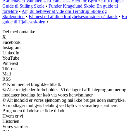
Børnehaven Valmuen – Et Fantastisk Sted for Børn
•
En Komplet
Guide til Stilling Skole
•
Funder Kragelund Skole: En guide til
forældre
•
Alt, du behøver at vide om Terndrup Skole og
Skoleporten
•
Få mest ud af dine fordybelsesområder på dansk
•
En
guide til Hjalleseskolen
•
Del med omtanke
X
Facebook
Instagram
LinkedIn
YouTube
Pinterest
TikTok
Mail
RSS
© Kommerciel brug ikke tilladt.
© Alle rettigheder forbeholdes. Vi deltager i affiliateprogrammer og
modtager betaling for køb via vores henvisninger.
© Alt indhold er vores ejendom og må ikke bruges uden samtykke.
Vi modtager muligvis betaling ved køb via samarbejdspartnere.
Brug uden tilladelse er ikke tilladt.
Hvem er vi
Historien
Vores værdier