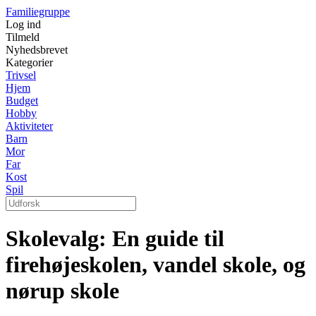
Familiegruppe
Log ind
Tilmeld
Nyhedsbrevet
Kategorier
Trivsel
Hjem
Budget
Hobby
Aktiviteter
Barn
Mor
Far
Kost
Spil
Skolevalg: En guide til
firehøjeskolen, vandel skole, og
nørup skole