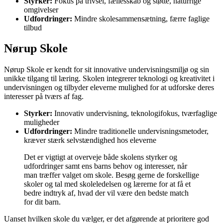
Styrker:
Fokus på trivsel, fællesskab og støtte, naturrige
omgivelser
Udfordringer:
Mindre skolesammensætning, færre faglige
tilbud
Nørup Skole
Nørup Skole er kendt for sit innovative undervisningsmiljø og sin
unikke tilgang til læring. Skolen integrerer teknologi og kreativitet i
undervisningen og tilbyder eleverne mulighed for at udforske deres
interesser på tværs af fag.
Styrker:
Innovativ undervisning, teknologifokus, tværfaglige
muligheder
Udfordringer:
Mindre traditionelle undervisningsmetoder,
kræver stærk selvstændighed hos eleverne
Det er vigtigt at overveje både skolens styrker og
udfordringer samt ens barns behov og interesser, når
man træffer valget om skole. Besøg gerne de forskellige
skoler og tal med skoleledelsen og lærerne for at få et
bedre indtryk af, hvad der vil være den bedste match
for dit barn.
Uanset hvilken skole du vælger, er det afgørende at prioritere god