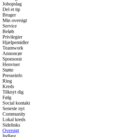
Jobopslag
Del et tip
Bruger
Min oversigt
Service
Beløb
Privilegier
Hjælpemidler
Teamwork
Annoncør
Sponsorat
Henviser
Støtte
Presseinfo
Ring
Kreds
Tilknyt dig
Følg
Social kontakt
Seneste nyt
Community
Lokal kreds
Sidelinks
Oversigt
Indlæg