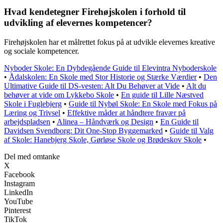
Hvad kendetegner Firehøjskolen i forhold til
udvikling af elevernes kompetencer?
Firehøjskolen har et målrettet fokus på at udvikle elevernes kreative
og sociale kompetencer.
Nyboder Skole: En Dybdegående Guide til Elevintra Nyboderskole
•
Ådalskolen: En Skole med Stor Historie og Stærke Værdier
•
Den
Ultimative Guide til DS-vesten: Alt Du Behøver at Vide
•
Alt du
behøver at vide om Lykkebo Skole
•
En guide til Lille Næstved
Skole i Fuglebjerg
•
Guide til Nybøl Skole: En Skole med Fokus på
Læring og Trivsel
•
Effektive måder at håndtere fravær på
arbejdspladsen
•
Alinea – Håndværk og Design
•
En Guide til
Davidsen Svendborg: Dit One-Stop Byggemarked
•
Guide til Valg
af Skole: Hanebjerg Skole, Gørløse Skole og Brødeskov Skole
•
Del med omtanke
X
Facebook
Instagram
LinkedIn
YouTube
Pinterest
TikTok