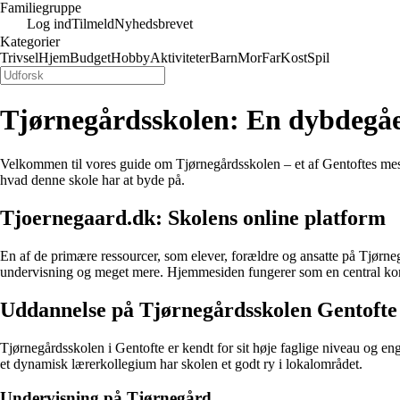
Familiegruppe
Log ind
Tilmeld
Nyhedsbrevet
Kategorier
Trivsel
Hjem
Budget
Hobby
Aktiviteter
Barn
Mor
Far
Kost
Spil
Tjørnegårdsskolen: En dybdegå
Velkommen til vores guide om Tjørnegårdsskolen – et af Gentoftes mest
hvad denne skole har at byde på.
Tjoernegaard.dk: Skolens online platform
En af de primære ressourcer, som elever, forældre og ansatte på Tjørn
undervisning og meget mere. Hjemmesiden fungerer som en central kommu
Uddannelse på Tjørnegårdsskolen Gentofte
Tjørnegårdsskolen i Gentofte er kendt for sit høje faglige niveau og eng
et dynamisk lærerkollegium har skolen et godt ry i lokalområdet.
Undervisning på Tjørnegård