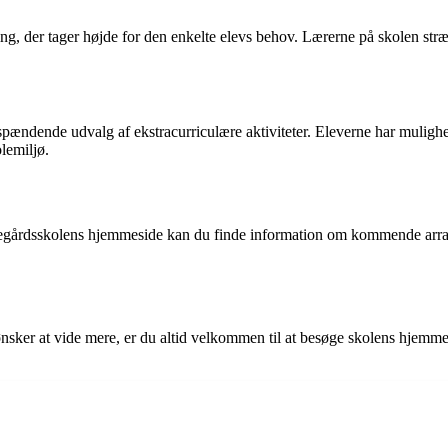
g, der tager højde for den enkelte elevs behov. Lærerne på skolen stræb
ændende udvalg af ekstracurriculære aktiviteter. Eleverne har mulighed 
lemiljø.
rnegårdsskolens hjemmeside kan du finde information om kommende arran
sker at vide mere, er du altid velkommen til at besøge skolens hjemmes