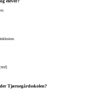
og elever?
er.
inklusion.
cted]
byder Tjørnegårdsskolen?