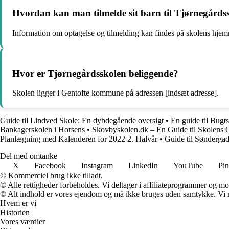
Hvordan kan man tilmelde sit barn til Tjørnegårds
Information om optagelse og tilmelding kan findes på skolens hjemm
Hvor er Tjørnegårdsskolen beliggende?
Skolen ligger i Gentofte kommune på adressen [indsæt adresse].
Guide til Lindved Skole: En dybdegående oversigt
•
En guide til Bugt
Bankagerskolen i Horsens
•
Skovbyskolen.dk – En Guide til Skolens 
Planlægning med Kalenderen for 2022 2. Halvår
•
Guide til Søndergad
Del med omtanke
X
Facebook
Instagram
LinkedIn
YouTube
Pin
© Kommerciel brug ikke tilladt.
© Alle rettigheder forbeholdes. Vi deltager i affiliateprogrammer og mo
© Alt indhold er vores ejendom og må ikke bruges uden samtykke. Vi mod
Hvem er vi
Historien
Vores værdier