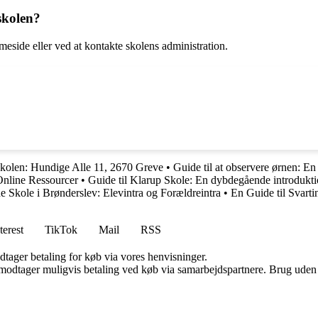
skolen?
eside eller ved at kontakte skolens administration.
skolen: Hundige Alle 11, 2670 Greve
•
Guide til at observere ørnen: En
Online Ressourcer
•
Guide til Klarup Skole: En dybdegående introdukt
e Skole i Brønderslev: Elevintra og Forældreintra
•
En Guide til Svarti
terest
TikTok
Mail
RSS
dtager betaling for køb via vores henvisninger.
tager muligvis betaling ved køb via samarbejdspartnere. Brug uden till