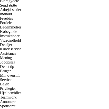
Bidragydere
Send støtte
Arbejdssteder
Indhold
Freebies
Fordele
Bedømmelser
Købeguide
Instruktioner
Videoindhold
Detaljer
Kundeservice
Assistance
Mening
Jobopslag
Del et tip
Bruger
Min oversigt
Service
Beløb
Privilegier
Hjælpemidler
Teamwork
Annoncør
Sponsorat