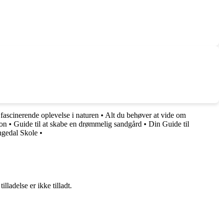
 fascinerende oplevelse i naturen
•
Alt du behøver at vide om
ion
•
Guide til at skabe en drømmelig sandgård
•
Din Guide til
ngedal Skole
•
adelse er ikke tilladt.