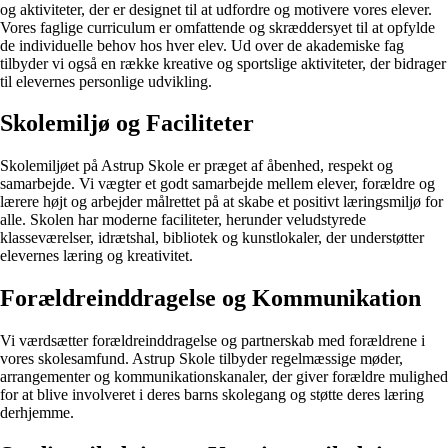
og aktiviteter, der er designet til at udfordre og motivere vores elever.
Vores faglige curriculum er omfattende og skræddersyet til at opfylde
de individuelle behov hos hver elev. Ud over de akademiske fag
tilbyder vi også en række kreative og sportslige aktiviteter, der bidrager
til elevernes personlige udvikling.
Skolemiljø og Faciliteter
Skolemiljøet på Astrup Skole er præget af åbenhed, respekt og
samarbejde. Vi vægter et godt samarbejde mellem elever, forældre og
lærere højt og arbejder målrettet på at skabe et positivt læringsmiljø for
alle. Skolen har moderne faciliteter, herunder veludstyrede
klasseværelser, idrætshal, bibliotek og kunstlokaler, der understøtter
elevernes læring og kreativitet.
Forældreinddragelse og Kommunikation
Vi værdsætter forældreinddragelse og partnerskab med forældrene i
vores skolesamfund. Astrup Skole tilbyder regelmæssige møder,
arrangementer og kommunikationskanaler, der giver forældre mulighed
for at blive involveret i deres barns skolegang og støtte deres læring
derhjemme.