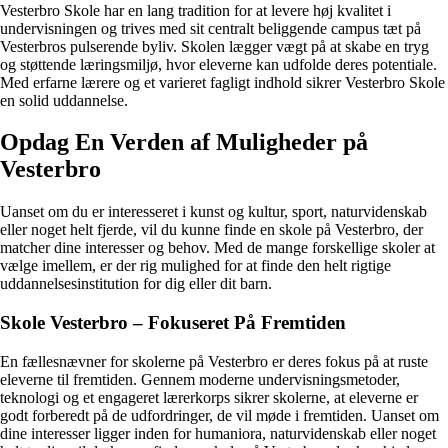
Vesterbro Skole har en lang tradition for at levere høj kvalitet i
undervisningen og trives med sit centralt beliggende campus tæt på
Vesterbros pulserende byliv. Skolen lægger vægt på at skabe en tryg
og støttende læringsmiljø, hvor eleverne kan udfolde deres potentiale.
Med erfarne lærere og et varieret fagligt indhold sikrer Vesterbro Skole
en solid uddannelse.
Opdag En Verden af Muligheder på
Vesterbro
Uanset om du er interesseret i kunst og kultur, sport, naturvidenskab
eller noget helt fjerde, vil du kunne finde en skole på Vesterbro, der
matcher dine interesser og behov. Med de mange forskellige skoler at
vælge imellem, er der rig mulighed for at finde den helt rigtige
uddannelsesinstitution for dig eller dit barn.
Skole Vesterbro – Fokuseret På Fremtiden
En fællesnævner for skolerne på Vesterbro er deres fokus på at ruste
eleverne til fremtiden. Gennem moderne undervisningsmetoder,
teknologi og et engageret lærerkorps sikrer skolerne, at eleverne er
godt forberedt på de udfordringer, de vil møde i fremtiden. Uanset om
dine interesser ligger inden for humaniora, naturvidenskab eller noget