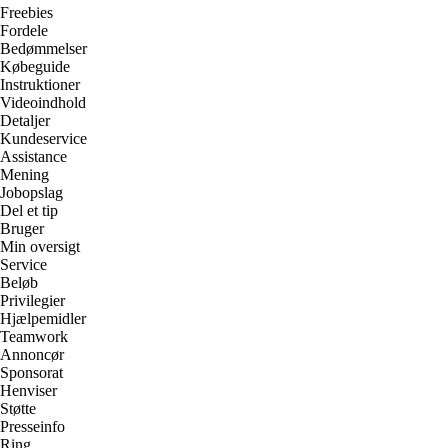
Freebies
Fordele
Bedømmelser
Købeguide
Instruktioner
Videoindhold
Detaljer
Kundeservice
Assistance
Mening
Jobopslag
Del et tip
Bruger
Min oversigt
Service
Beløb
Privilegier
Hjælpemidler
Teamwork
Annoncør
Sponsorat
Henviser
Støtte
Presseinfo
Ring