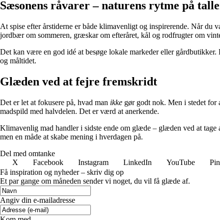
Sæsonens råvarer – naturens rytme på tall
At spise efter årstiderne er både klimavenligt og inspirerende. Når du 
jordbær om sommeren, græskar om efteråret, kål og rodfrugter om vint
Det kan være en god idé at besøge lokale markeder eller gårdbutikker.
og måltidet.
Glæden ved at fejre fremskridt
Det er let at fokusere på, hvad man
ikke
gør godt nok. Men i stedet for 
madspild med halvdelen. Det er værd at anerkende.
Klimavenlig mad handler i sidste ende om glæde – glæden ved at tage an
men en måde at skabe mening i hverdagen på.
Del med omtanke
X
Facebook
Instagram
LinkedIn
YouTube
Pin
Få inspiration og nyheder – skriv dig op
Et par gange om måneden sender vi noget, du vil få glæde af.
Angiv din e-mailadresse
Kom med